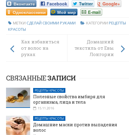
Вконтакте
Facebook
Twitter
Google+
Одноклассники
Мой мир
E-mail
МЕТКИ
СДЕЛАЙ СВОИМИ РУКАМИ
КАТЕГОРИИ
РЕЦЕПТЫ
КРАСОТЫ
Как избавиться
Домашний
от волос на
текстиль от Евы
руках
Лонгории
СВЯЗАННЫЕ
ЗАПИСИ
РЕЦЕПТЫ КРАСОТЫ
Полезные свойства имбиря для
организма, лица и тела
15.11.2016
РЕЦЕПТЫ КРАСОТЫ
Домашние маски против выпадения
волос