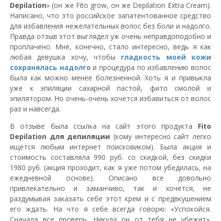
Depilation
» (он же Fito grow, он же Depilation Extra Cream).
Написано, что это российское запатентованное средство
для избавления нежелательных волос без боли и надолго.
Правда отзыв этот выглядел уж очень неправдоподобно и
проплачено. Мне, конечно, стало интересно, ведь я как
любая девушка хочу, чтобы
гладкость моей кожи
сохранялась надолго
и процедура по избавлению волос
была как можно менее болезненной. Хоть я и привыкла
уже к эпиляции сахарной пастой, фито смолой и
эпилятором. Но очень-очень хочется избавиться от волос
раз и навсегда.
В отзыве была ссылка на сайт этого продукта
Fito
Depilation для депиляции
(кому интересно сайт легко
ищется любым интернет поисковиком). Была акция и
стоимость составляла 990 руб. со скидкой, без скидки
1980 руб. (акция проходит, как я уже потом убедилась, на
ежедневной основе). Описано все довольно
привлекательно и заманчиво, так и хочется, не
раздумывая заказать себе этот крем и с предвкушением
его ждать. На что я себе всегда говорю: «Успокойся.
Сначала все проверь. Никуда он от тебя не убежит».