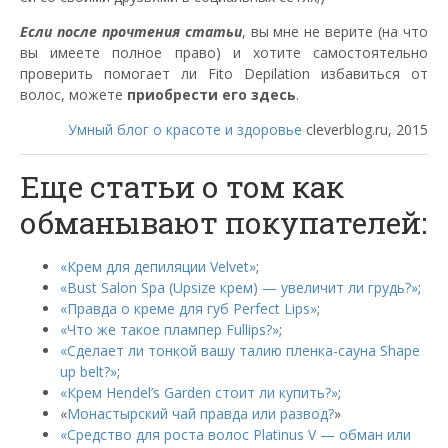
Если после прочтения статьи
, вы мне не верите (на что
вы имеете полное право) и хотите самостоятельно
проверить помогает ли Fito Depilation избавиться от
волос, можете
приобрести его здесь
.
Умный блог о красоте и здоровье
cleverblog.ru, 2015
Еще статьи о том как
обманывают покупателей:
«Крем для депиляции Velvet»
;
«Bust Salon Spa (Upsize крем) — увеличит ли грудь?»
;
«Правда о креме для губ Perfect Lips»
;
«Что же такое плампер Fullips?»
;
«Сделает ли тонкой вашу талию пленка-сауна Shape
up belt?»
;
«Крем Hendel’s Garden стоит ли купить?»
;
«
Монастырский чай правда или развод?
»
«Средство для роста волос Platinus V — обман или