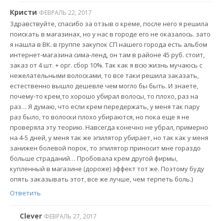
Кристи
ФЕВРАЛЬ 22, 2017
Здравствуйте, спасибо за отзыв о креме, после него я решила
поискать в магазинах, но у нас в городе его не оказалось. зато
я нашла в ВК. в группе закупок СП нашего города есть альбом
интернет-магазина сима-ленд, он там в районе 45 руб. стоит,
заказ от 4 шт. + орг. сбор 10%. Так как я всю жизнь мучаюсь с
нежелательными волосками, то все таки решила заказать,
естественно вышло дешевле чем могло бы быть. И знаете,
почему-то крем,то хорошо убирал волосы, то плохо, раз на
раз… Я думаю, что если крем передержать, у меня так пару
раз было, то волоски плохо убираются, но пока еще я не
проверяла эту теорию. Навсегда конечно не убрал, примерно
на 4-5 дней, у меня так же эпилятор убирает, но так как у меня
занижен болевой порок, то эпилятор приносит мне гораздо
больше страданий… Пробовала крем другой фирмы,
купленный в магазине (дороже) эффект тот же. Поэтому буду
опять заказывать этот, все же лучше, чем терпеть боль.)
Ответить
Clever
ФЕВРАЛЬ 27, 2017