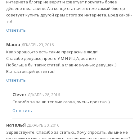
интернета блогер не верит и советует покупать более
дёшево в магазине. А в конце статьи этот же самый блогер
советует купить другой крем с того же интернета. Бред какой-
то!
Ответить
Маша
ДЕКАБРЬ 23, 2016
Как хорошо,что есть такие прекрасные люди!
Спасибо девушке,просто У М Н И Ц А, респект
Побольше бы таких статей,а главное-умных девушек:3
Вы настоящий детектив!
Ответить
Clever
ДЕКАБРЬ 28, 2016
Спасибо за ваши теплые слова, очень приятно :)
Ответить
натальЯ
ДЕКАБРЬ 30, 2016
Здравствуйте. Спасибо за статью.. Хочу спросить. Вы мне не
подскажете где лучше купить сахарную пасту для шугаринга?