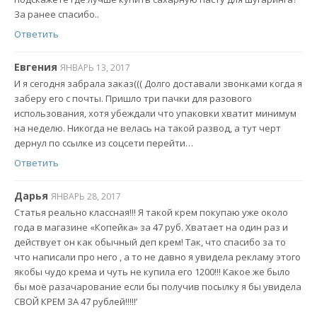
За ранее спасибо..
Ответить
Евгения
ЯНВАРЬ 13, 2017
И я сегодня забрала заказ((( Долго доставали звонками когда я
заберу его с почты. Пришло три пачки для разового
использования, хотя убеждали что упаковки хватит минимум
на неделю. Никогда не велась на такой развод, а тут черт
дернул по ссылке из соцсети перейти…
Ответить
Дарья
ЯНВАРЬ 28, 2017
Статья реально классная!!! Я такой крем покупаю уже около
года в магазине «Копейка» за 47 руб. Хватает на один раз и
действует он как обычный деп крем! Так, что спасибо за то
что написали про него , а то не давно я увидела рекламу этого
якобы чудо крема и чуть не купила его 1200!!! Какое же было
бы моё разачарование если бы получив посылку я бы увидела
СВОЙ КРЕМ ЗА 47 рублей!!!!!’