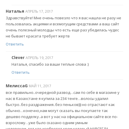
Наталья
АПРЕЛЬ 17, 2017
Здравствуйте! Мне очень повезло что я вас нашла не разу не
пользовалась акциями и всемогущим средствами а ваш сайт
очень полезный молодцы что есть еще раз убедилась чудес
не бывает красата требует жертв
Ответить
Clever
АПРЕЛЬ 19, 2017
Наталья, спасибо за ваши теплые слова :)
Ответить
МелиссаG
МАЙ 11, 2017
все правильно..очередной развод…сам по себе в магазине у
нас в Казахстане я купила за 234 тенге…волосы удалил
быстро..без раздражения..без пеньков))) но отрастают как
обычно…конечно,нам могут сказать вы покупаете так
дешево подделку..а вот у нас на официальном сайте все по-
взрослому…уже было сказано одним умным
человеком..тот,кто изобретет крем,который НАВСЕГДА