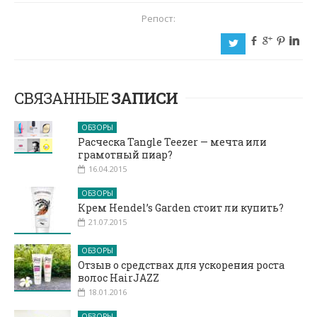
Репост:
b
c
d
j
a
СВЯЗАННЫЕ
ЗАПИСИ
ОБЗОРЫ
Расческа Tangle Teezer — мечта или
грамотный пиар?
16.04.2015
ОБЗОРЫ
Крем Hendel’s Garden стоит ли купить?
21.07.2015
ОБЗОРЫ
Отзыв о средствах для ускорения роста
волос HairJAZZ
18.01.2016
ОБЗОРЫ