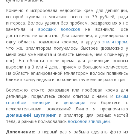
Конечно я испробовала недорогой крем для депиляции,
который купила в магазине всего за 39 рублей, ради
интереса. Волосы удалил без проблем, раздражения я не
заметила и
вросших волосков
не возникло. Все
достаточно не хлопотно. Для сравнения, я депилировала
одну область подмышки кремом, а другую
эпилятором
.
Что же, эпилятором получилось быстрее (возможно у
меня рука уже набита и область меньше, чем к примеру у
ног). На области после крема для депиляции волосы
выросли на 3 или 4 день, причем в большом количестве.
На области эпилированной эпилятором волосы появились
ближе к концу недели и по количеству меньше раза в три.
Возможно кто-то заказывал или пробовал крема для
депиляции, поделитесь своим опытом с нами. И
каким
способом эпиляции
и
депиляции
вы боретесь с
нежелательными волосками? Лично я предпочитаю
домашний
шугаринг
и эпилятор для разных частей
тела, а раньше пользовалась
восковой эпиляцией
.
Дополнение:
в первый раз я забыла сделать фото из