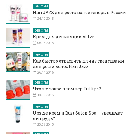
ОБЗОРЫ
HairJAZZ для роста волос теперь в России
24.10.2015
ОБЗОРЫ
Крем для депиляции Velvet
06.08.2015
ОБЗОРЫ
Как быстро отрастить длину средствами
для роста волос HairJazz
26.11.2016
ОБЗОРЫ
Что же такое плампер Fullips?
18.09.2015
ОБЗОРЫ
Upsize крем и Bust Salon Spa — увеличат
ли грудь?
23.06.2015