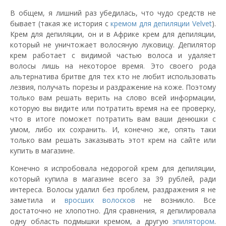
В общем, я лишний раз убедилась, что чудо средств не
бывает (такая же история с
кремом для депиляции Velvet
).
Крем для депиляции, он и в Африке крем для депиляции,
который не уничтожает волосяную луковицу. Депилятор
крем работает с видимой частью волоса и удаляет
волосы лишь на некоторое время. Это своего рода
альтернатива бритве для тех кто не любит использовать
лезвия, получать порезы и раздражение на коже. Поэтому
только вам решать верить на слово всей информации,
которую вы видите или потратить время на ее проверку,
что в итоге поможет потратить вам ваши денюшки с
умом, либо их сохранить. И, конечно же, опять таки
только вам решать заказывать этот крем на сайте или
купить в магазине.
Конечно я испробовала недорогой крем для депиляции,
который купила в магазине всего за 39 рублей, ради
интереса. Волосы удалил без проблем, раздражения я не
заметила и
вросших волосков
не возникло. Все
достаточно не хлопотно. Для сравнения, я депилировала
одну область подмышки кремом, а другую
эпилятором
.