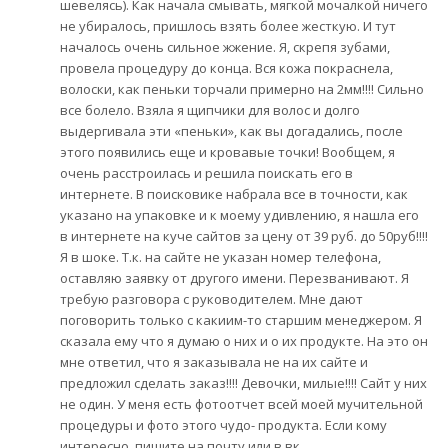
шевелясь). Как начала смывать, мягкой мочалкой ничего
не убиралось, пришлось взять более жесткую. И тут
началось очень сильное жжение. Я, скрепя зубами,
провела процедуру до конца. Вся кожа покраснела,
волоски, как пеньки торчали примерно на 2мм!!!! Сильно
все болело. Взяла я щипчики для волос и долго
выдергивала эти «пеньки», как вы догадались, после
этого появились еще и кровавые точки! Вообщем, я
очень расстроилась и решила поискать его в
интернете. В поисковике набрала все в точности, как
указано на упаковке и к моему удивлению, я нашла его
в интернете на куче сайтов за цену от 39 руб. до 50руб!!!!
Я в шоке. Т.к. на сайте не указан номер телефона,
оставляю заявку от другого имени. Перезванивают. Я
требую разговора с руководителем. Мне дают
поговорить только с какиим-то старшим менеджером. Я
сказала ему что я думаю о них и о их продукте. На это он
мне ответил, что я заказывала не на их сайте и
предложил сделать заказ!!!! Девочки, милые!!!! Сайт у них
не один. У меня есть фотоотчет всей моей мучительной
процедуры и фото этого чудо- продукта. Если кому
интересно, пишите на почту или в вк.