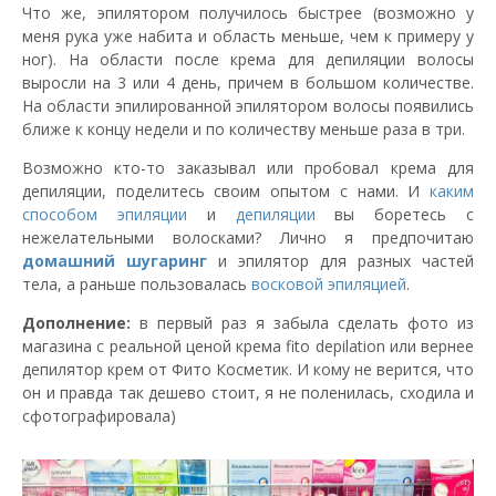
Что же, эпилятором получилось быстрее (возможно у
меня рука уже набита и область меньше, чем к примеру у
ног). На области после крема для депиляции волосы
выросли на 3 или 4 день, причем в большом количестве.
На области эпилированной эпилятором волосы появились
ближе к концу недели и по количеству меньше раза в три.
Возможно кто-то заказывал или пробовал крема для
депиляции, поделитесь своим опытом с нами. И
каким
способом эпиляции
и
депиляции
вы боретесь с
нежелательными волосками? Лично я предпочитаю
домашний
шугаринг
и эпилятор для разных частей
тела, а раньше пользовалась
восковой эпиляцией
.
Дополнение:
в первый раз я забыла сделать фото из
магазина с реальной ценой крема fito depilation или вернее
депилятор крем от Фито Косметик. И кому не верится, что
он и правда так дешево стоит, я не поленилась, сходила и
сфотографировала)