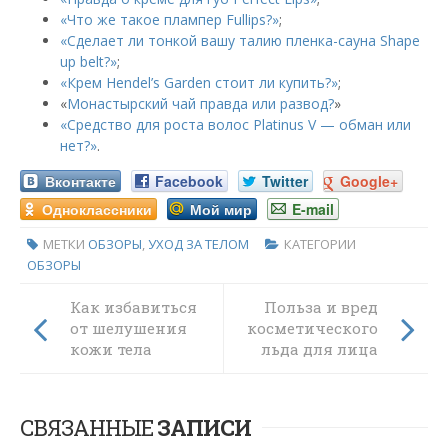
«Что же такое плампер Fullips?»
;
«Сделает ли тонкой вашу талию пленка-сауна Shape
up belt?»
;
«Крем Hendel’s Garden стоит ли купить?»
;
«
Монастырский чай правда или развод?
»
«Средство для роста волос Platinus V — обман или
нет?»
.
Вконтакте
Facebook
Twitter
Google+
Одноклассники
Мой мир
E-mail
МЕТКИ
ОБЗОРЫ
,
УХОД ЗА ТЕЛОМ
КАТЕГОРИИ
ОБЗОРЫ
Как избавиться
Польза и вред
от шелушения
косметического
кожи тела
льда для лица
СВЯЗАННЫЕ
ЗАПИСИ