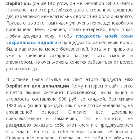
Depilation
» (он же Fito grow, он же Depilation Extra Cream).
Написано, что это российское запатентованное средство
для избавления нежелательных волос без боли и надолго.
Правда отзыв этот выглядел уж очень неправдоподобно и
проплачено. Мне, конечно, стало интересно, ведь я как
любая девушка хочу, чтобы
гладкость моей кожи
сохранялась надолго
и процедура по избавлению волос
была как можно менее болезненной. Хоть я и привыкла
уже к эпиляции сахарной пастой, фито смолой и
эпилятором. Но очень-очень хочется избавиться от волос
раз и навсегда.
В отзыве была ссылка на сайт этого продукта
Fito
Depilation для депиляции
(кому интересно сайт легко
ищется любым интернет поисковиком). Была акция и
стоимость составляла 990 руб. со скидкой, без скидки
1980 руб. (акция проходит, как я уже потом убедилась, на
ежедневной основе). Описано все довольно
привлекательно и заманчиво, так и хочется, не
раздумывая заказать себе этот крем и с предвкушением
его ждать. На что я себе всегда говорю: «Успокойся.
Сначала все проверь. Никуда он от тебя не убежит».