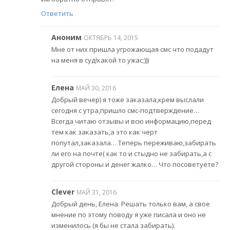
Ответить
Аноним
ОКТЯБРЬ 14, 2015
Мне от них пришла угрожающая смс что подадут
на меня в суд!какой то ужас;)))
Елена
МАЙ 30, 2016
Добрый вечер) я тоже заказала,крем выслали
сегодня с утра,пришло смс-подтверждение…
Всегда читаю отзывы и всю информацию,перед
тем как заказать,а это как черт
попутал,заказала… Теперь переживаю,забирать
ли его на почте( как то и стыдно не забирать,а с
другой стороны и денег жалко… Что посоветуете?
Clever
МАЙ 31, 2016
Добрый день, Елена. Решать только вам, а свое
мнение по этому поводу я уже писала и оно не
изменилось (я бы не стала забирать).