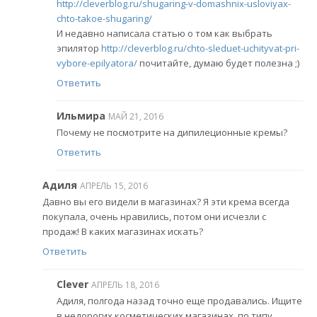
http://cleverblog.ru/shugaring-v-domashnix-usloviyax-
chto-takoe-shugaring/
И недавно написала статью о том как выбрать
эпилятор
http://cleverblog.ru/chto-sleduet-uchityvat-pri-
vybore-epilyatora/
почитайте, думаю будет полезна ;)
Ответить
Ильмира
МАЙ 21, 2016
Почему не посмотрите на дипилеционные кремы?
Ответить
Адиля
АПРЕЛЬ 15, 2016
Давно вы его видели в магазинах? Я эти крема всегда
покупала, очень нравились, потом они исчезли с
продаж! В каких магазинах искать?
Ответить
Clever
АПРЕЛЬ 18, 2016
Адиля, полгода назад точно еще продавались. Ищите
в недорогих косметических магазинах, по типу