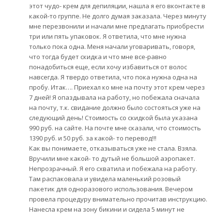
этот чудо- крем для депиляции, нашла я его вконтакте в
какой-то группе. Не долго думая заказала. Через минуту
мне перезвонили и начали мне предлагать приобрести
три или пять упаковок. Я ответила, что мне нужна
только пока одна. Меня начали уговаривать, говоря,
что тогда будет скидка и что мне все-равно
понадобиться еще, если хочу избавиться от волос
навсегда. Я твердо ответила, что пока нужна одна на
пробу. Итак…. Приехал ко мне на почту этот крем через
7 дней! Я опаздывала на работу, но побежала сначала
на почту, т.к. свидание должно было состояться уже на
следующий день! Стоимость со скидкой была указана
990 руб. на сайте. На почте мне сказали, что стоимость
1390 руб. и 50 руб. за какой- то перевод!!!
Как вы понимаете, отказываться уже не стала. Взяла.
Вручили мне какой- то дутый не большой аэропакет.
Непрозрачный. Я его схватила и побежала на работу.
Там распаковала и увидела маленький розовый
пакетик для одноразового использования. Вечером
провела процедуру внимательно прочитав инструкцию.
Нанесла крем на зону бикини и сидела 5 минут не