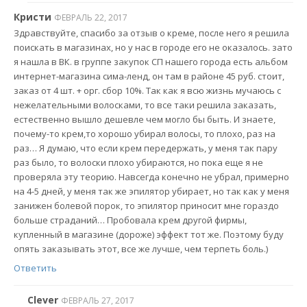
Кристи
ФЕВРАЛЬ 22, 2017
Здравствуйте, спасибо за отзыв о креме, после него я решила
поискать в магазинах, но у нас в городе его не оказалось. зато
я нашла в ВК. в группе закупок СП нашего города есть альбом
интернет-магазина сима-ленд, он там в районе 45 руб. стоит,
заказ от 4 шт. + орг. сбор 10%. Так как я всю жизнь мучаюсь с
нежелательными волосками, то все таки решила заказать,
естественно вышло дешевле чем могло бы быть. И знаете,
почему-то крем,то хорошо убирал волосы, то плохо, раз на
раз… Я думаю, что если крем передержать, у меня так пару
раз было, то волоски плохо убираются, но пока еще я не
проверяла эту теорию. Навсегда конечно не убрал, примерно
на 4-5 дней, у меня так же эпилятор убирает, но так как у меня
занижен болевой порок, то эпилятор приносит мне гораздо
больше страданий… Пробовала крем другой фирмы,
купленный в магазине (дороже) эффект тот же. Поэтому буду
опять заказывать этот, все же лучше, чем терпеть боль.)
Ответить
Clever
ФЕВРАЛЬ 27, 2017