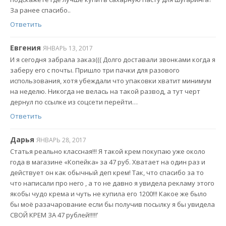
За ранее спасибо..
Ответить
Евгения
ЯНВАРЬ 13, 2017
И я сегодня забрала заказ((( Долго доставали звонками когда я
заберу его с почты. Пришло три пачки для разового
использования, хотя убеждали что упаковки хватит минимум
на неделю. Никогда не велась на такой развод, а тут черт
дернул по ссылке из соцсети перейти…
Ответить
Дарья
ЯНВАРЬ 28, 2017
Статья реально классная!!! Я такой крем покупаю уже около
года в магазине «Копейка» за 47 руб. Хватает на один раз и
действует он как обычный деп крем! Так, что спасибо за то
что написали про него , а то не давно я увидела рекламу этого
якобы чудо крема и чуть не купила его 1200!!! Какое же было
бы моё разачарование если бы получив посылку я бы увидела
СВОЙ КРЕМ ЗА 47 рублей!!!!!’