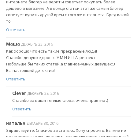
интернета блогер не верит и советует покупать более
дёшево в магазине. А в конце статьи этот же самый блогер
советует купить другой крем с того же интернета. Бред какой-
то!
Ответить
Маша
ДЕКАБРЬ 23, 2016
Как хорошо,что есть такие прекрасные люди!
Спасибо девушке,просто У М Н И Ц А, респект
Побольше бы таких статей,а главное-умных девушек:3
Вы настоящий детектив!
Ответить
Clever
ДЕКАБРЬ 28, 2016
Спасибо за ваши теплые слова, очень приятно :)
Ответить
натальЯ
ДЕКАБРЬ 30, 2016
Здравствуйте. Спасибо за статью.. Хочу спросить. Вы мне не
подскажете где лучше купить сахарную пасту для шугаринга?