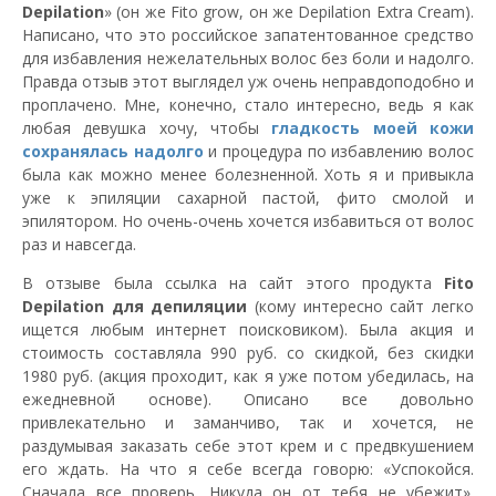
Depilation
» (он же Fito grow, он же Depilation Extra Cream).
Написано, что это российское запатентованное средство
для избавления нежелательных волос без боли и надолго.
Правда отзыв этот выглядел уж очень неправдоподобно и
проплачено. Мне, конечно, стало интересно, ведь я как
любая девушка хочу, чтобы
гладкость моей кожи
сохранялась надолго
и процедура по избавлению волос
была как можно менее болезненной. Хоть я и привыкла
уже к эпиляции сахарной пастой, фито смолой и
эпилятором. Но очень-очень хочется избавиться от волос
раз и навсегда.
В отзыве была ссылка на сайт этого продукта
Fito
Depilation для депиляции
(кому интересно сайт легко
ищется любым интернет поисковиком). Была акция и
стоимость составляла 990 руб. со скидкой, без скидки
1980 руб. (акция проходит, как я уже потом убедилась, на
ежедневной основе). Описано все довольно
привлекательно и заманчиво, так и хочется, не
раздумывая заказать себе этот крем и с предвкушением
его ждать. На что я себе всегда говорю: «Успокойся.
Сначала все проверь. Никуда он от тебя не убежит».