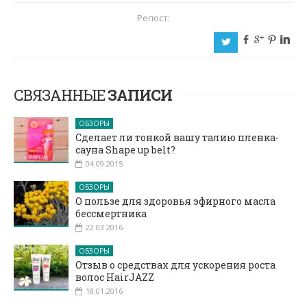
Репост:
b
c
d
j
a
СВЯЗАННЫЕ
ЗАПИСИ
ОБЗОРЫ
Сделает ли тонкой вашу талию пленка-
сауна Shape up belt?
04.09.2015
ОБЗОРЫ
О пользе для здоровья эфирного масла
бессмертника
22.03.2016
ОБЗОРЫ
Отзыв о средствах для ускорения роста
волос HairJAZZ
18.01.2016