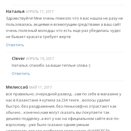
Наталья
АПРЕЛЬ 17, 2017
Здравствуйте! Мне очень повезло что я вас нашла не разу не
пользовалась акциями и всемогущим средствами а ваш сайт
очень полезный молодцы что есть еще раз убедилась чудес
не бывает красата требует жертв
Ответить
Clever
АПРЕЛЬ 19, 2017
Наталья, спасибо за ваши теплые слова :)
Ответить
МелиссаG
МАЙ 11, 2017
все правильно..очередной развод…сам по себе в магазине у
нас в Казахстане я купила за 234 тенге…волосы удалил
быстро..без раздражения..без пеньков))) но отрастают как
обычно…конечно,нам могут сказать вы покупаете так
дешево подделку..а вот у нас на официальном сайте все по-
взрослому…уже было сказано одним умным
человеком..тот,кто изобретет крем,который НАВСЕГДА