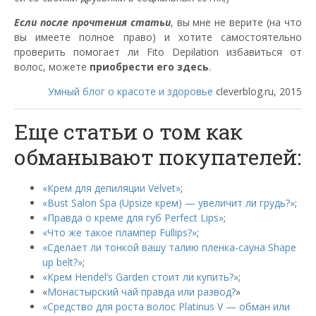
Если после прочтения статьи
, вы мне не верите (на что
вы имеете полное право) и хотите самостоятельно
проверить помогает ли Fito Depilation избавиться от
волос, можете
приобрести его здесь
.
Умный блог о красоте и здоровье
cleverblog.ru, 2015
Еще статьи о том как
обманывают покупателей:
«Крем для депиляции Velvet»
;
«Bust Salon Spa (Upsize крем) — увеличит ли грудь?»
;
«Правда о креме для губ Perfect Lips»
;
«Что же такое плампер Fullips?»
;
«Сделает ли тонкой вашу талию пленка-сауна Shape
up belt?»
;
«Крем Hendel’s Garden стоит ли купить?»
;
«
Монастырский чай правда или развод?
»
«Средство для роста волос Platinus V — обман или