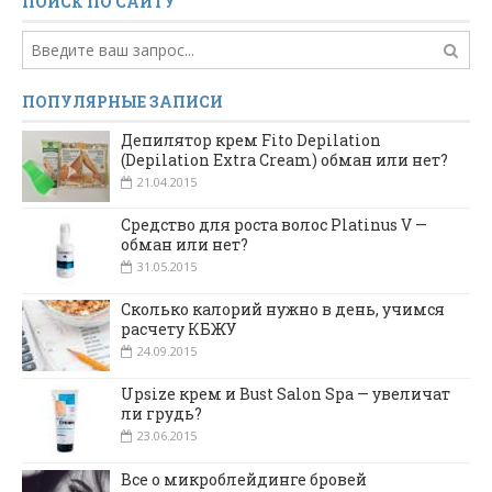
ПОИСК ПО САЙТУ
ПОПУЛЯРНЫЕ ЗАПИСИ
Депилятор крем Fito Depilation
(Depilation Extra Cream) обман или нет?
21.04.2015
Средство для роста волос Platinus V —
обман или нет?
31.05.2015
Сколько калорий нужно в день, учимся
расчету КБЖУ
24.09.2015
Upsize крем и Bust Salon Spa — увеличат
ли грудь?
23.06.2015
Все о микроблейдинге бровей