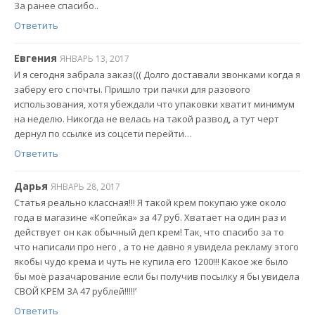
За ранее спасибо..
Ответить
Евгения
ЯНВАРЬ 13, 2017
И я сегодня забрала заказ((( Долго доставали звонками когда я
заберу его с почты. Пришло три пачки для разового
использования, хотя убеждали что упаковки хватит минимум
на неделю. Никогда не велась на такой развод, а тут черт
дернул по ссылке из соцсети перейти…
Ответить
Дарья
ЯНВАРЬ 28, 2017
Статья реально классная!!! Я такой крем покупаю уже около
года в магазине «Копейка» за 47 руб. Хватает на один раз и
действует он как обычный деп крем! Так, что спасибо за то
что написали про него , а то не давно я увидела рекламу этого
якобы чудо крема и чуть не купила его 1200!!! Какое же было
бы моё разачарование если бы получив посылку я бы увидела
СВОЙ КРЕМ ЗА 47 рублей!!!!!’
Ответить