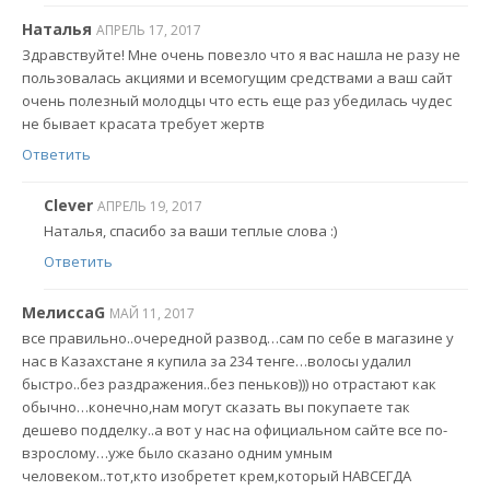
Наталья
АПРЕЛЬ 17, 2017
Здравствуйте! Мне очень повезло что я вас нашла не разу не
пользовалась акциями и всемогущим средствами а ваш сайт
очень полезный молодцы что есть еще раз убедилась чудес
не бывает красата требует жертв
Ответить
Clever
АПРЕЛЬ 19, 2017
Наталья, спасибо за ваши теплые слова :)
Ответить
МелиссаG
МАЙ 11, 2017
все правильно..очередной развод…сам по себе в магазине у
нас в Казахстане я купила за 234 тенге…волосы удалил
быстро..без раздражения..без пеньков))) но отрастают как
обычно…конечно,нам могут сказать вы покупаете так
дешево подделку..а вот у нас на официальном сайте все по-
взрослому…уже было сказано одним умным
человеком..тот,кто изобретет крем,который НАВСЕГДА