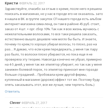
Кристи
ФЕВРАЛЬ 22, 2017
Здравствуйте, спасибо за отзыв о креме, после него я решила
поискать в магазинах, но у нас в городе его не оказалось. зато
я нашла в ВК. в группе закупок СП нашего города есть альбом
интернет-магазина сима-ленд, он там в районе 45 руб. стоит,
заказ от 4 шт. + орг. сбор 10%. Так как я всю жизнь мучаюсь с
нежелательными волосками, то все таки решила заказать,
естественно вышло дешевле чем могло бы быть. И знаете,
почему-то крем,то хорошо убирал волосы, то плохо, раз на
раз… Я думаю, что если крем передержать, у меня так пару
раз было, то волоски плохо убираются, но пока еще я не
проверяла эту теорию. Навсегда конечно не убрал, примерно
на 4-5 дней, у меня так же эпилятор убирает, но так как у меня
занижен болевой порок, то эпилятор приносит мне гораздо
больше страданий… Пробовала крем другой фирмы,
купленный в магазине (дороже) эффект тот же. Поэтому буду
опять заказывать этот, все же лучше, чем терпеть боль.)
Ответить
Clever
ФЕВРАЛЬ 27, 2017