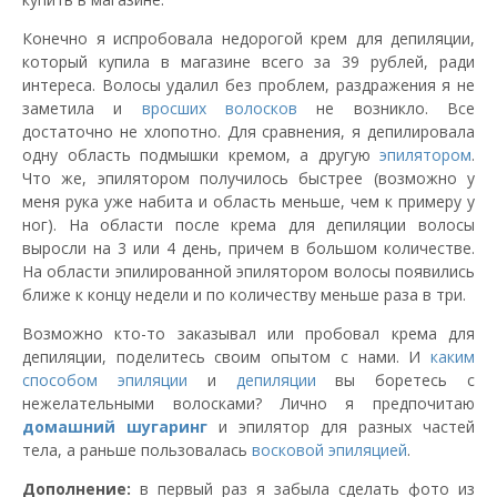
Конечно я испробовала недорогой крем для депиляции,
который купила в магазине всего за 39 рублей, ради
интереса. Волосы удалил без проблем, раздражения я не
заметила и
вросших волосков
не возникло. Все
достаточно не хлопотно. Для сравнения, я депилировала
одну область подмышки кремом, а другую
эпилятором
.
Что же, эпилятором получилось быстрее (возможно у
меня рука уже набита и область меньше, чем к примеру у
ног). На области после крема для депиляции волосы
выросли на 3 или 4 день, причем в большом количестве.
На области эпилированной эпилятором волосы появились
ближе к концу недели и по количеству меньше раза в три.
Возможно кто-то заказывал или пробовал крема для
депиляции, поделитесь своим опытом с нами. И
каким
способом эпиляции
и
депиляции
вы боретесь с
нежелательными волосками? Лично я предпочитаю
домашний
шугаринг
и эпилятор для разных частей
тела, а раньше пользовалась
восковой эпиляцией
.
Дополнение:
в первый раз я забыла сделать фото из