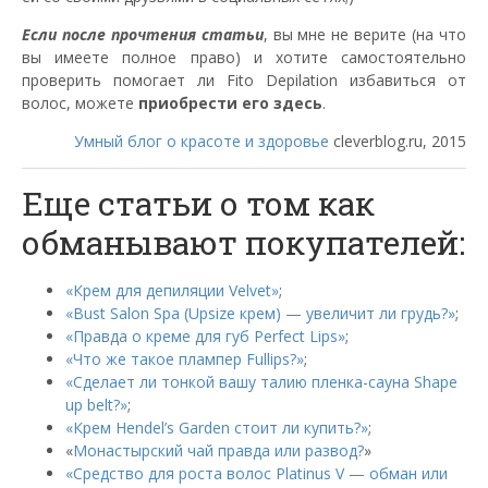
Если после прочтения статьи
, вы мне не верите (на что
вы имеете полное право) и хотите самостоятельно
проверить помогает ли Fito Depilation избавиться от
волос, можете
приобрести его здесь
.
Умный блог о красоте и здоровье
cleverblog.ru, 2015
Еще статьи о том как
обманывают покупателей:
«Крем для депиляции Velvet»
;
«Bust Salon Spa (Upsize крем) — увеличит ли грудь?»
;
«Правда о креме для губ Perfect Lips»
;
«Что же такое плампер Fullips?»
;
«Сделает ли тонкой вашу талию пленка-сауна Shape
up belt?»
;
«Крем Hendel’s Garden стоит ли купить?»
;
«
Монастырский чай правда или развод?
»
«Средство для роста волос Platinus V — обман или