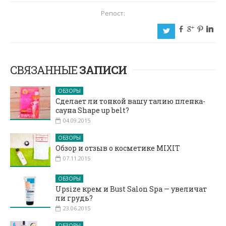
Репост:
b
c
d
j
a
СВЯЗАННЫЕ
ЗАПИСИ
ОБЗОРЫ
Сделает ли тонкой вашу талию пленка-
сауна Shape up belt?
04.09.2015
ОБЗОРЫ
Обзор и отзыв о косметике MIXIT
07.11.2015
ОБЗОРЫ
Upsize крем и Bust Salon Spa — увеличат
ли грудь?
23.06.2015
ОБЗОРЫ