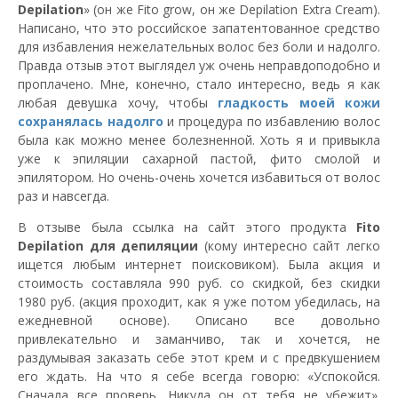
Depilation
» (он же Fito grow, он же Depilation Extra Cream).
Написано, что это российское запатентованное средство
для избавления нежелательных волос без боли и надолго.
Правда отзыв этот выглядел уж очень неправдоподобно и
проплачено. Мне, конечно, стало интересно, ведь я как
любая девушка хочу, чтобы
гладкость моей кожи
сохранялась надолго
и процедура по избавлению волос
была как можно менее болезненной. Хоть я и привыкла
уже к эпиляции сахарной пастой, фито смолой и
эпилятором. Но очень-очень хочется избавиться от волос
раз и навсегда.
В отзыве была ссылка на сайт этого продукта
Fito
Depilation для депиляции
(кому интересно сайт легко
ищется любым интернет поисковиком). Была акция и
стоимость составляла 990 руб. со скидкой, без скидки
1980 руб. (акция проходит, как я уже потом убедилась, на
ежедневной основе). Описано все довольно
привлекательно и заманчиво, так и хочется, не
раздумывая заказать себе этот крем и с предвкушением
его ждать. На что я себе всегда говорю: «Успокойся.
Сначала все проверь. Никуда он от тебя не убежит».