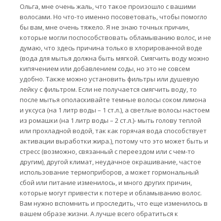
Ольга, мне очень жаль, что такое произошло с вашими
волосами. Но что-то именно посоветовать, чтобы помогло
бы вам, мне очень тяжело. Я не знаю точных причин,
которые могли поспособствовать обламыванию волос, и не
думаю, что здесь причина только в хлорированной воде
(вода для мытья должна быть мягкой. Смягчить воду можно
кипячением или добавлением соды, но это не совсем
удобно. Также можно установить фильтры или душевую
лейку с фильтром. Если не получается смягчить воду, то
после мытья ополаскивайте темные волосы соком лимона
и уксуса (на 1 литр воды – 1 ст.л.), а светлые волосы настоем
из ромашки (на 1 литр воды – 2 ст.л.)- мыть голову теплой
или прохладной водой, так как горячая вода способствует
активации выработки жира.), потому что это может быть и
стресс (возможно, связанный с переездом или с чем-то
другим), другой климат, неудачное окрашивание, частое
использование термоприборов, а может гормональный
сбой или питание изменилось, и много других причин,
которые могут привести к потере и обламыванию волос.
Вам нужно вспомнить и проследить, что еще изменилось в
вашем образе жизни. А лучше всего обратиться к