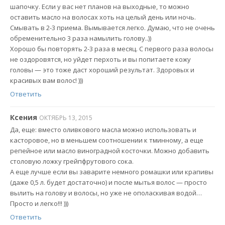
шапочку. Если у вас нет планов на выходные, то можно
оставить масло на волосах хоть на целый день или ночь.
Смывать в 2-3 приема. Вымывается легко. Думаю, что не очень
обременительно 3 раза намылить голову..))
Хорошо бы повторять 2-3 раза в месяц. С первого раза волосы
не оздоровятся, но уйдет перхоть и вы попитаете кожу
головы — это тоже даст хороший результат. Здоровых и
красивых вам волос! )))
Ответить
Ксения
ОКТЯБРЬ 13, 2015
Да, еще: вместо оливкового масла можно использовать и
касторовое, но в меньшем соотношении к тминному, а еще
репейное или масло виноградной косточки. Можно добавить
столовую ложку грейпфрутового сока.
А еще лучше если вы заварите немного ромашки или крапивы
(даже 0,5 л. будет достаточно) и после мытья волос — просто
вылить на голову и волосы, но уже не ополаскивая водой…
Просто и легко!!! )))
Ответить