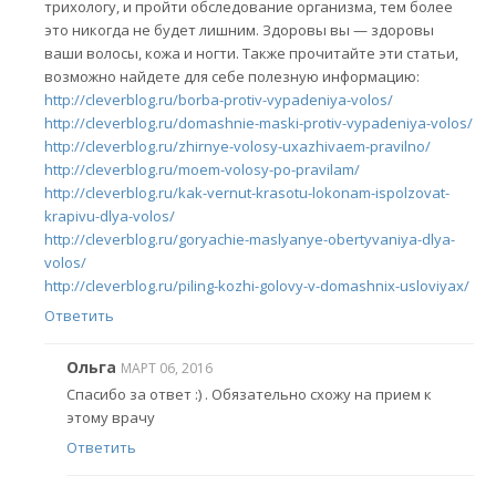
трихологу, и пройти обследование организма, тем более
это никогда не будет лишним. Здоровы вы — здоровы
ваши волосы, кожа и ногти. Также прочитайте эти статьи,
возможно найдете для себе полезную информацию:
http://cleverblog.ru/borba-protiv-vypadeniya-volos/
http://cleverblog.ru/domashnie-maski-protiv-vypadeniya-volos/
http://cleverblog.ru/zhirnye-volosy-uxazhivaem-pravilno/
http://cleverblog.ru/moem-volosy-po-pravilam/
http://cleverblog.ru/kak-vernut-krasotu-lokonam-ispolzovat-
krapivu-dlya-volos/
http://cleverblog.ru/goryachie-maslyanye-obertyvaniya-dlya-
volos/
http://cleverblog.ru/piling-kozhi-golovy-v-domashnix-usloviyax/
Ответить
Ольга
МАРТ 06, 2016
Спасибо за ответ :) . Обязательно схожу на прием к
этому врачу
Ответить