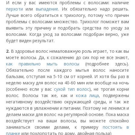
И если у вас имеются проблемы с волосами: наличие
перхоти
или
выпадение
. Их обязательно надо решить.
Лучше всего обратиться к трихологу, потому что причин
проблемы с волосами множество. Трихолог поможет вам
выявить эту причину и подобрать средства по уходу за
волосами. Когда уход за волосами подобран верно, уже
будет виден результат.
2.
В здоровье волос немаловажную роль играет, то как вы
моете волосы. Да, к сожалению до сих пор не все знают,
как правильно мыть волосы
(подробнее здесь).
Обязательно после каждого мытья волос наносите
бальзам, отступая на 5-10 см от корней. И хотя бы раз в
неделю маску для волос на 40-60 мин или вообще на ночь
(особенно если у вас
сухой тип волос
), не трогая корни
волос. Волосы так же, как и
кожа лица
, подвержены
негативному воздействию окружающей среды, и так же
нуждаются в увлажнении и питании. Поэтому не ленимся и
делаем маски для волос на регулярной основе. Пока маска
воздействует на ваши волосы, вы можете спокойно
заниматься своими делами, к примеру
постоять в
планке
или похлопотать по дому, двойная польза)