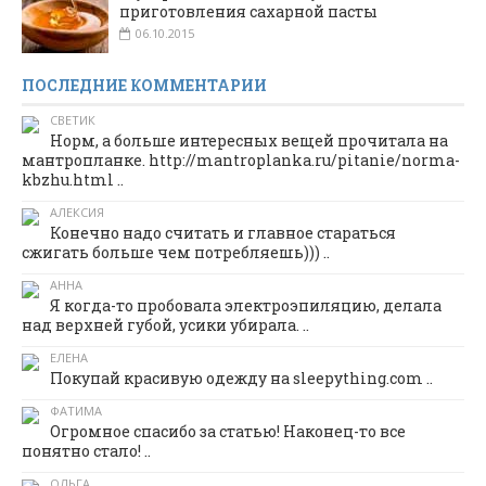
приготовления сахарной пасты
06.10.2015
ПОСЛЕДНИЕ КОММЕНТАРИИ
СВЕТИК
Норм, а больше интересных вещей прочитала на
мантропланке. http://mantroplanka.ru/pitanie/norma-
kbzhu.html ..
АЛЕКСИЯ
Конечно надо считать и главное стараться
сжигать больше чем потребляешь))) ..
АННА
Я когда-то пробовала электроэпиляцию, делала
над верхней губой, усики убирала. ..
ЕЛЕНА
Покупай красивую одежду на sleepything.com ..
ФАТИМА
Огромное спасибо за статью! Наконец-то все
понятно стало! ..
ОЛЬГА