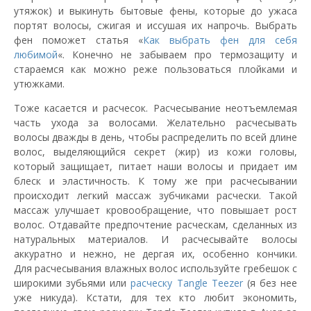
утяжок) и выкинуть бытовые фены, которые до ужаса
портят волосы, сжигая и иссушая их напрочь. Выбрать
фен поможет статья «
Как выбрать фен для себя
любимой
«. Конечно не забываем про термозащиту и
стараемся как можно реже пользоваться плойками и
утюжками.
Тоже касается и расчесок. Расчесывание неотъемлемая
часть ухода за волосами. Желательно расчесывать
волосы дважды в день, чтобы распределить по всей длине
волос, выделяющийся секрет (жир) из кожи головы,
который защищает, питает наши волосы и придает им
блеск и эластичность. К тому же при расчесывании
происходит легкий массаж зубчиками расчески. Такой
массаж улучшает кровообращение, что повышает рост
волос. Отдавайте предпочтение расческам, сделанных из
натуральных материалов. И расчесывайте волосы
аккуратно и нежно, не дергая их, особенно кончики.
Для расчесывания влажных волос используйте гребешок с
широкими зубьями или
расческу Tangle Teezer
(я без нее
уже никуда). Кстати, для тех кто любит экономить,