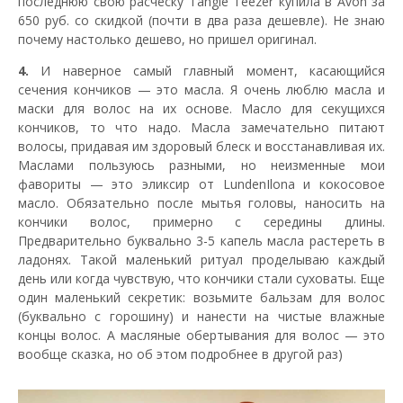
последнюю свою расческу Tangle Teezer купила в Avon за
650 руб. со скидкой (почти в два раза дешевле). Не знаю
почему настолько дешево, но пришел оригинал.
4.
И наверное самый главный момент, касающийся
сечения кончиков — это масла. Я очень люблю масла и
маски для волос на их основе. Масло для секущихся
кончиков, то что надо. Масла замечательно питают
волосы, придавая им здоровый блеск и восстанавливая их.
Маслами пользуюсь разными, но неизменные мои
фавориты — это эликсир от LundenIlona и кокосовое
масло. Обязательно после мытья головы, наносить на
кончики волос, примерно с середины длины.
Предварительно буквально 3-5 капель масла растереть в
ладонях. Такой маленький ритуал проделываю каждый
день или когда чувствую, что кончики стали суховаты. Еще
один маленький секретик: возьмите бальзам для волос
(буквально с горошину) и нанести на чистые влажные
концы волос. А масляные обертывания для волос — это
вообще сказка, но об этом подробнее в другой раз)