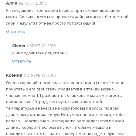
Алла
АВГУСТ 12, 2015
Я с секущимися кончиками борюсь при помощи домашних
масок. Больше всего мне нравится чайная маска с бесцветной
хной. Результат от нее просто потрясающий!
Ответить
Clever
АВГУСТ 13, 2015
А не поделитесь рецептом?)
Ответить
Ксения
ОКТЯБРЬ 13, 2015
Очень хороший способ: масло черного тмина ( в нете можно
почитать о его свойствах, продается в аптеках) можно
чистым, можно 1:1 разбавить с оливковым маслом, нагреть
примерно до 30 градусов ( чуть выше комнатной
температуры) и нанести на кожу головы и волосы по всей
длине, аккуратно массируя. Не нужно наносить много, чтобы
капало…. Масло (смесь масел) легко распределяется по всей
длине… соберите волосы в пучок, чтобы не мешали и
походите так хотя бы часик , поверх можно надеть душевую