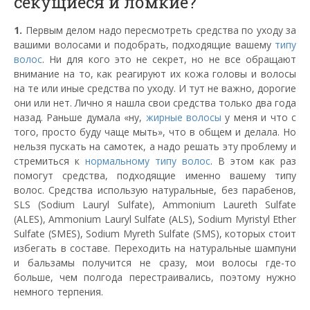
секущиеся и ломкие?
1.
Первым делом надо пересмотреть средства по уходу за
вашими волосами и подобрать, подходящие вашему
типу
волос
. Ни для кого это не секрет, но не все обращают
внимание на то, как реагируют их кожа головы и волосы
на те или иные средства по уходу. И тут не важно, дорогие
они или нет. Лично я нашла свои средства только два года
назад. Раньше думала «ну,
жирные волосы
у меня и что с
того, просто буду чаще мыть», что в общем и делала. Но
нельзя пускать на самотек, а надо решать эту проблему и
стремиться к
нормальному типу волос
. В этом как раз
помогут средства, подходящие именно вашему типу
волос. Средства использую натуральные, без парабенов,
SLS (Sodium Lauryl Sulfate), Ammonium Laureth Sulfate
(ALES), Ammonium Lauryl Sulfate (ALS), Sodium Myristyl Ether
Sulfate (SMES), Sodium Myreth Sulfate (SMS), которых стоит
избегать в составе. Переходить на натуральные шампуни
и бальзамы получится не сразу, мои волосы где-то
больше, чем полгода перестраивались, поэтому нужно
немного терпения.