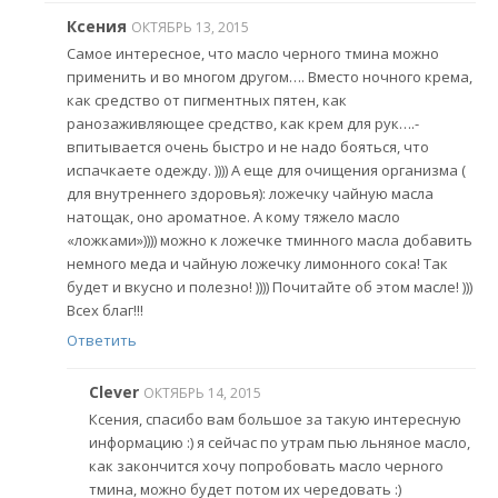
Ксения
ОКТЯБРЬ 13, 2015
Самое интересное, что масло черного тмина можно
применить и во многом другом…. Вместо ночного крема,
как средство от пигментных пятен, как
ранозаживляющее средство, как крем для рук….-
впитывается очень быстро и не надо бояться, что
испачкаете одежду. )))) А еще для очищения организма (
для внутреннего здоровья): ложечку чайную масла
натощак, оно ароматное. А кому тяжело масло
«ложками»)))) можно к ложечке тминного масла добавить
немного меда и чайную ложечку лимонного сока! Так
будет и вкусно и полезно! )))) Почитайте об этом масле! )))
Всех благ!!!
Ответить
Clever
ОКТЯБРЬ 14, 2015
Ксения, спасибо вам большое за такую интересную
информацию :) я сейчас по утрам пью льняное масло,
как закончится хочу попробовать масло черного
тмина, можно будет потом их чередовать :)