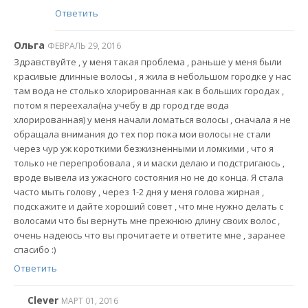
Ответить
Ольга
ФЕВРАЛЬ 29, 2016
Здравствуйте , у меня такая проблема , раньше у меня были
красивые длинные волосы , я жила в небольшом городке у нас
там вода не столько хлорированная как в больших городах ,
потом я переехала(на учебу в др город где вода
хлорированная) у меня начали ломаться волосы , сначала я не
обращала внимания до тех пор пока мои волосы не стали
через чур уж короткими безжизненными и ломкими , что я
только не перепробовала , я и маски делаю и подстригаюсь ,
вроде вывела из ужасного состояния но не до конца. Я стала
часто мыть голову , через 1-2 дня у меня голова жирная ,
подскажите и дайте хороший совет , что мне нужно делать с
волосами что бы вернуть мне прежнюю длину своих волос ,
очень надеюсь что вы прочитаете и ответите мне , заранее
спасибо :)
Ответить
Clever
МАРТ 01, 2016