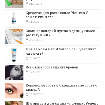
21.04.2015
Средство для роста волос Platinus V —
обман или нет?
31.05.2015
Сколько калорий нужно в день, учимся
расчету КБЖУ
24.09.2015
Upsize крем и Bust Salon Spa — увеличат
ли грудь?
23.06.2015
Все о микроблейдинге бровей
17.11.2016
Коррекция бровей. Окрашивание бровей
краской
10.04.2015
Шугаринг в домашних условиях . Рецепт