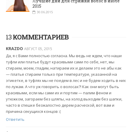
Лучшие дни для стрижки волос в июле
2015
30.06.2015
13
КОММЕНТАРИЕВ
KRAZDO
АВГУСТ 05, 2015
Да, я с Вами полностью согласна. Мы ведь не ждем, что наши
туфли или платье будут красивыми сами по себе, нет, мы
стираем, моем, гладим, натираем их и делаем это не абы как
— платье стираем только при температуре, указанной на
этикетке, в туфлях мы не поедем в лес и не будем ходить в них
по лужам. А что уж говорить о волосах?! Как они могут быть
красивыми, если мы сами их и портим — палим феном и
утюжком, загораем без шляпы, на холод выходим без шапки,
часто в спешке безжалостно дерем расческой, вот вам и
причина секущихся концов :(
Ответить