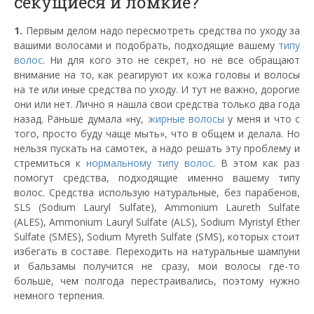
секущиеся и ломкие?
1.
Первым делом надо пересмотреть средства по уходу за
вашими волосами и подобрать, подходящие вашему
типу
волос
. Ни для кого это не секрет, но не все обращают
внимание на то, как реагируют их кожа головы и волосы
на те или иные средства по уходу. И тут не важно, дорогие
они или нет. Лично я нашла свои средства только два года
назад. Раньше думала «ну,
жирные волосы
у меня и что с
того, просто буду чаще мыть», что в общем и делала. Но
нельзя пускать на самотек, а надо решать эту проблему и
стремиться к
нормальному типу волос
. В этом как раз
помогут средства, подходящие именно вашему типу
волос. Средства использую натуральные, без парабенов,
SLS (Sodium Lauryl Sulfate), Ammonium Laureth Sulfate
(ALES), Ammonium Lauryl Sulfate (ALS), Sodium Myristyl Ether
Sulfate (SMES), Sodium Myreth Sulfate (SMS), которых стоит
избегать в составе. Переходить на натуральные шампуни
и бальзамы получится не сразу, мои волосы где-то
больше, чем полгода перестраивались, поэтому нужно
немного терпения.