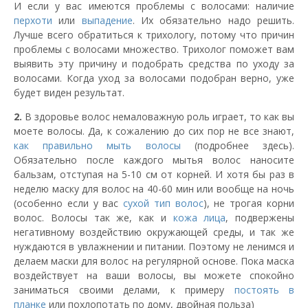
И если у вас имеются проблемы с волосами: наличие
перхоти
или
выпадение
. Их обязательно надо решить.
Лучше всего обратиться к трихологу, потому что причин
проблемы с волосами множество. Трихолог поможет вам
выявить эту причину и подобрать средства по уходу за
волосами. Когда уход за волосами подобран верно, уже
будет виден результат.
2.
В здоровье волос немаловажную роль играет, то как вы
моете волосы. Да, к сожалению до сих пор не все знают,
как правильно мыть волосы
(подробнее здесь).
Обязательно после каждого мытья волос наносите
бальзам, отступая на 5-10 см от корней. И хотя бы раз в
неделю маску для волос на 40-60 мин или вообще на ночь
(особенно если у вас
сухой тип волос
), не трогая корни
волос. Волосы так же, как и
кожа лица
, подвержены
негативному воздействию окружающей среды, и так же
нуждаются в увлажнении и питании. Поэтому не ленимся и
делаем маски для волос на регулярной основе. Пока маска
воздействует на ваши волосы, вы можете спокойно
заниматься своими делами, к примеру
постоять в
планке
или похлопотать по дому, двойная польза)