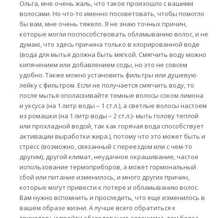
Ольга, мне очень жаль, что такое произошло с вашими
волосами. Но что-то именно посоветовать, чтобы помогло
бы вам, мне очень тяжело. Я не знаю точных причин,
которые могли поспособствовать обламыванию волос, и не
думаю, что здесь причина только в хлорированной воде
(вода для мытья должна быть мягкой. Смягчить воду можно
кипячением или добавлением соды, но это не совсем
удобно. Также можно установить фильтры или душевую
лейку с фильтром. Если не получается смягчить воду, то
после мытья ополаскивайте темные волосы соком лимона
и уксуса (на 1 литр воды – 1 ст.л.), а светлые волосы настоем
из ромашки (на 1 литр воды – 2 ст.л.)- мыть голову теплой
или прохладной водой, так как горячая вода способствует
активации выработки жира.), потому что это может быть и
стресс (возможно, связанный с переездом или с чем-то
другим), другой климат, неудачное окрашивание, частое
использование термоприборов, а может гормональный
сбой или питание изменилось, и много других причин,
которые могут привести к потере и обламыванию волос.
Вам нужно вспомнить и проследить, что еще изменилось в
вашем образе жизни. А лучше всего обратиться к
трихологу, и пройти обследование организма, тем более