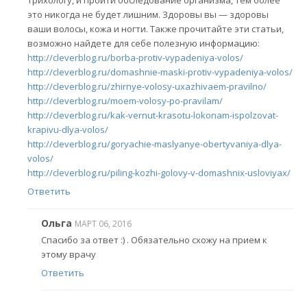
это никогда не будет лишним. Здоровы вы — здоровы
ваши волосы, кожа и ногти. Также прочитайте эти статьи,
возможно найдете для себе полезную информацию:
http://cleverblog.ru/borba-protiv-vypadeniya-volos/
http://cleverblog.ru/domashnie-maski-protiv-vypadeniya-volos/
http://cleverblog.ru/zhirnye-volosy-uxazhivaem-pravilno/
http://cleverblog.ru/moem-volosy-po-pravilam/
http://cleverblog.ru/kak-vernut-krasotu-lokonam-ispolzovat-
krapivu-dlya-volos/
http://cleverblog.ru/goryachie-maslyanye-obertyvaniya-dlya-
volos/
http://cleverblog.ru/piling-kozhi-golovy-v-domashnix-usloviyax/
Ответить
Ольга
МАРТ 06, 2016
Спасибо за ответ :) . Обязательно схожу на прием к
этому врачу
Ответить