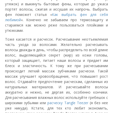
утяжок) и выкинуть бытовые фены, которые до ужаса
портят волосы, сжигая и иссушая их напрочь. Выбрать
фен поможет статья «
Как выбрать фен для себя
любимой
«. Конечно не забываем про термозащиту и
стараемся как можно реже пользоваться плойками и
утюжками.
Тоже касается и расчесок. Расчесывание неотъемлемая
часть ухода за волосами. Желательно расчесывать
волосы дважды в день, чтобы распределить по всей длине
волос, выделяющийся секрет (жир) из кожи головы,
который защищает, питает наши волосы и придает им
блеск и эластичность. К тому же при расчесывании
происходит легкий массаж зубчиками расчески. Такой
массаж улучшает кровообращение, что повышает рост
волос. Отдавайте предпочтение расческам, сделанных из
натуральных материалов. И расчесывайте волосы
аккуратно и нежно, не дергая их, особенно кончики.
Для расчесывания влажных волос используйте гребешок с
широкими зубьями или
расческу Tangle Teezer
(я без нее
уже никуда). Кстати, для тех кто любит экономить,