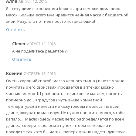
Алла
АВГУСТ 12, 2015
Я с секущимися кончиками борюсь при помощи домашних
масок. Больше всего мне нравится чайная маска с бесцветной
хной. Результат от нее просто потрясающий!
Ответить
Clever
АВГУСТ 13, 2015
А не поделитесь рецептом?)
Ответить
Ксения
ОКТЯБРЬ 13, 2015
Очень хороший способ: масло черного тмина ( в нете можно
почитать о его свойствах, продается в аптеках) можно
чистым, можно 1:1 разбавить с оливковым маслом, нагреть
примерно до 30 градусов ( чуть выше комнатной
температуры) и нанести на кожу головы и волосы по всей
длине, аккуратно массируя. Не нужно наносить много, чтобы
капало…. Масло (смесь масел) легко распределяется по всей
длине… соберите волосы в пучок, чтобы не мешали и
походите так хотя бы часик , поверх можно надеть душевую