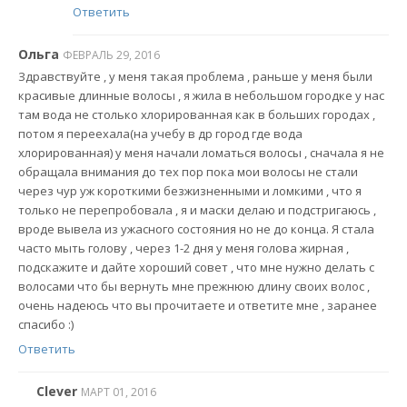
Ответить
Ольга
ФЕВРАЛЬ 29, 2016
Здравствуйте , у меня такая проблема , раньше у меня были
красивые длинные волосы , я жила в небольшом городке у нас
там вода не столько хлорированная как в больших городах ,
потом я переехала(на учебу в др город где вода
хлорированная) у меня начали ломаться волосы , сначала я не
обращала внимания до тех пор пока мои волосы не стали
через чур уж короткими безжизненными и ломкими , что я
только не перепробовала , я и маски делаю и подстригаюсь ,
вроде вывела из ужасного состояния но не до конца. Я стала
часто мыть голову , через 1-2 дня у меня голова жирная ,
подскажите и дайте хороший совет , что мне нужно делать с
волосами что бы вернуть мне прежнюю длину своих волос ,
очень надеюсь что вы прочитаете и ответите мне , заранее
спасибо :)
Ответить
Clever
МАРТ 01, 2016