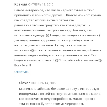
Ксения
ОКТЯБРЬ 13, 2015
Самое интересное, что масло черного тмина можно
применить и во многом другом…. Вместо ночного крема,
как средство от пигментных пятен, как
ранозаживляющее средство, как крем для рук….-
впитывается очень быстро и не надо бояться, что
испачкаете одежду. )))) А еще для очищения организма (
для внутреннего здоровья): ложечку чайную масла
натощак, оно ароматное. А кому тяжело масло
«ложками»)))) можно к ложечке тминного масла добавить
немного меда и чайную ложечку лимонного сока! Так
будет и вкусно и полезно! )))) Почитайте об этом масле! )))
Всех благ!!!
Ответить
Clever
ОКТЯБРЬ 14, 2015
Ксения, спасибо вам большое за такую интересную
информацию :) я сейчас по утрам пью льняное масло,
как закончится хочу попробовать масло черного
тмина, можно будет потом их чередовать :)