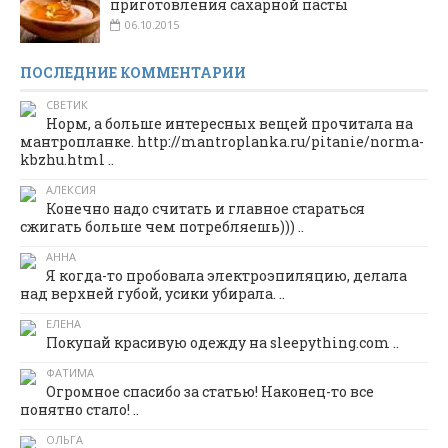
приготовления сахарной пасты
06.10.2015
ПОСЛЕДНИЕ КОММЕНТАРИИ
СВЕТИК
Норм, а больше интересных вещей прочитала на
мантропланке. http://mantroplanka.ru/pitanie/norma-
kbzhu.html ..
АЛЕКСИЯ
Конечно надо считать и главное стараться
сжигать больше чем потребляешь))) ..
АННА
Я когда-то пробовала электроэпиляцию, делала
над верхней губой, усики убирала. ..
ЕЛЕНА
Покупай красивую одежду на sleepything.com ..
ФАТИМА
Огромное спасибо за статью! Наконец-то все
понятно стало! ..
ОЛЬГА