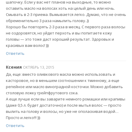
шапочку. Если у вас нет планов на выходные, то можно
оставить масло на волосах хоть на целый день или ночь.
Смывать в 2-3 приема. Вымывается легко. Думаю, что не очень
обременительно 3 раза намылить голову..))
Хорошо бы повторять 2-3 раза в месяц. С первого раза волосы
не оздоровятся, но уйдет перхоть и вы попитаете кожу
головы — это тоже даст хороший результат. Здоровых и
красивых вам волос! )))
Ответить
Ксения
ОКТЯБРЬ 13, 2015
Да, еще: вместо оливкового масла можно использовать и
касторовое, но в меньшем соотношении к тминному, а еще
репейное или масло виноградной косточки. Можно добавить
столовую ложку грейпфрутового сока.
А еще лучше если вы заварите немного ромашки или крапивы
(даже 0,5 л. будет достаточно) и после мытья волос — просто
вылить на голову и волосы, но уже не ополаскивая водой…
Просто и легко!!! )))
Ответить