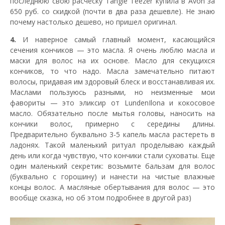
последнюю свою расческу Tangle Teezer купила в Avon за
650 руб. со скидкой (почти в два раза дешевле). Не знаю
почему настолько дешево, но пришел оригинал.
4.
И наверное самый главный момент, касающийся
сечения кончиков — это масла. Я очень люблю масла и
маски для волос на их основе. Масло для секущихся
кончиков, то что надо. Масла замечательно питают
волосы, придавая им здоровый блеск и восстанавливая их.
Маслами пользуюсь разными, но неизменные мои
фавориты — это эликсир от LundenIlona и кокосовое
масло. Обязательно после мытья головы, наносить на
кончики волос, примерно с середины длины.
Предварительно буквально 3-5 капель масла растереть в
ладонях. Такой маленький ритуал проделываю каждый
день или когда чувствую, что кончики стали суховаты. Еще
один маленький секретик: возьмите бальзам для волос
(буквально с горошину) и нанести на чистые влажные
концы волос. А масляные обертывания для волос — это
вообще сказка, но об этом подробнее в другой раз)