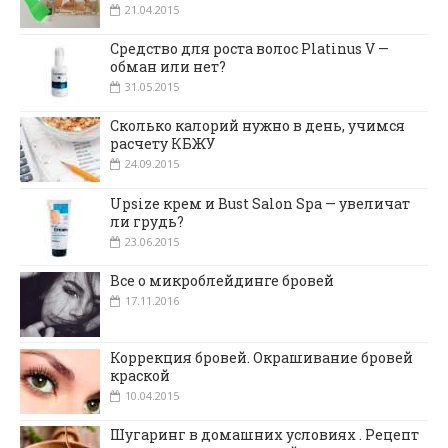
21.04.2015
Средство для роста волос Platinus V —
обман или нет?
31.05.2015
Сколько калорий нужно в день, учимся
расчету КБЖУ
24.09.2015
Upsize крем и Bust Salon Spa — увеличат
ли грудь?
23.06.2015
Все о микроблейдинге бровей
17.11.2016
Коррекция бровей. Окрашивание бровей
краской
10.04.2015
Шугаринг в домашних условиях . Рецепт