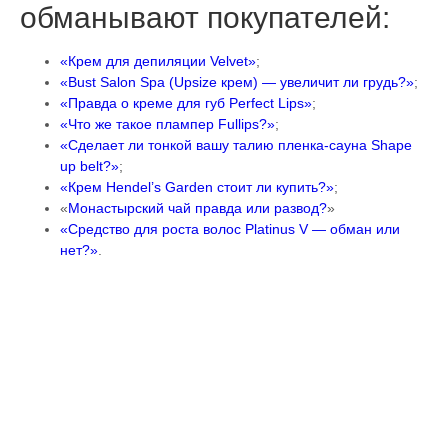
обманывают покупателей:
«Крем для депиляции Velvet»
;
«Bust Salon Spa (Upsize крем) — увеличит ли грудь?»
;
«Правда о креме для губ Perfect Lips»
;
«Что же такое плампер Fullips?»
;
«Сделает ли тонкой вашу талию пленка-сауна Shape
up belt?»
;
«Крем Hendel’s Garden стоит ли купить?»
;
«
Монастырский чай правда или развод?
»
«Средство для роста волос Platinus V — обман или
нет?»
.