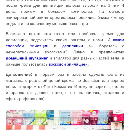
после крема для депиляции волосы выросли на 3 или 4
день, причем в большом количестве. На области
эпилированной эпилятором волосы появились ближе к концу
недели и по количеству меньше раза в три.
Возможно кто-то заказывал или пробовал крема для
депиляции, поделитесь своим опытом с нами. И
каким
способом эпиляции
и
депиляции
вы боретесь с
нежелательными волосками? Лично я предпочитаю
домашний
шугаринг
и эпилятор для разных частей тела, а
раньше пользовалась
восковой эпиляцией
.
Дополнение:
в первый раз я забыла сделать фото из
магазина с реальной ценой крема fito depilation или вернее
депилятор крем от Фито Косметик. И кому не верится, что он
и правда так дешево стоит, я не поленилась, сходила и
сфотографировала)