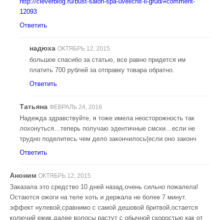
http://cleverblog.ru/bust-salon-spa-uvelichit-li-grud/#comment-
12093
Ответить
надюха
ОКТЯБРЬ 12, 2015
большое спасибо за статью, все равно придется им
платить 700 рублей за отправку товара обратно.
Ответить
Татьяна
ФЕВРАЛЬ 24, 2016
Надежда здравствуйте, я тоже имела неосторожность так
лохонуться…теперь получаю эдентичные смски…если не
трудно поделитесь чем дело закончилось(если оно законч
Ответить
Аноним
ОКТЯБРЬ 12, 2015
Заказала это средство 10 дней назад,очень сильно пожалела!
Остаются ожоги на теле хоть и держала не более 7 минут.
эффект нулевой,сравнимо с самой дешовой бритвой,остается
колючий ежик,далее волосы растут с обычной скоростью как от