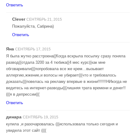
Ответить
Clever
СЕНТЯБРЬ 21, 2015
Пожалуйста, Сабрина)
Ответить
Яна
СЕНТЯБРЬ 17, 2015
Я была жутко расстроена((Когда вскрыла посылку сразу поняла
развод((отдала 3200 за 4 тюбика((4 мес курс((как мне
обговаривали(((попробовала все же крем…вызывает
аллергию,жжение,и волосы не убирает(((что и требовалось
доказать(((повелась на рекламу впервые в жизни!!!!!!!НИкогда не
ведитесь на интернет-разводы(((лишняя трата времени и денег!!
(((я в депрессии(((
Ответить
динара
СЕНТЯБРЬ 19, 2015
купила ,и разочаровалась (((использовала только сегодня и
увидела этот сайт ((((