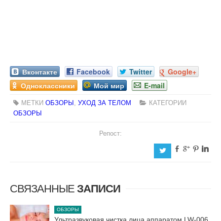
Вконтакте
Facebook
Twitter
Google+
Одноклассники
Мой мир
E-mail
МЕТКИ
ОБЗОРЫ
,
УХОД ЗА ТЕЛОМ
КАТЕГОРИИ
ОБЗОРЫ
Репост:
b
c
d
j
a
СВЯЗАННЫЕ
ЗАПИСИ
ОБЗОРЫ
Ультразвуковая чистка лица аппаратом LW-006