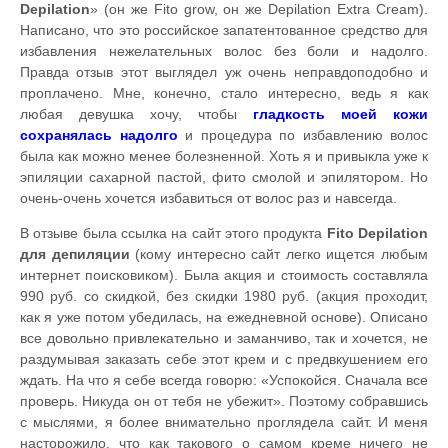
Depilation
» (он же Fito grow, он же Depilation Extra Cream).
Написано, что это российское запатентованное средство для
избавления нежелательных волос без боли и надолго.
Правда отзыв этот выглядел уж очень неправдоподобно и
проплачено. Мне, конечно, стало интересно, ведь я как
любая девушка хочу, чтобы
гладкость моей кожи
сохранялась надолго
и процедура по избавлению волос
была как можно менее болезненной. Хоть я и привыкла уже к
эпиляции сахарной пастой, фито смолой и эпилятором. Но
очень-очень хочется избавиться от волос раз и навсегда.
В отзыве была ссылка на сайт этого продукта
Fito Depilation
для депиляции
(кому интересно сайт легко ищется любым
интернет поисковиком). Была акция и стоимость составляла
990 руб. со скидкой, без скидки 1980 руб. (акция проходит,
как я уже потом убедилась, на ежедневной основе). Описано
все довольно привлекательно и заманчиво, так и хочется, не
раздумывая заказать себе этот крем и с предвкушением его
ждать. На что я себе всегда говорю: «Успокойся. Сначала все
проверь. Никуда он от тебя не убежит». Поэтому собравшись
с мыслями, я более внимательно проглядела сайт. И меня
насторожило, что как такового о самом креме ничего не