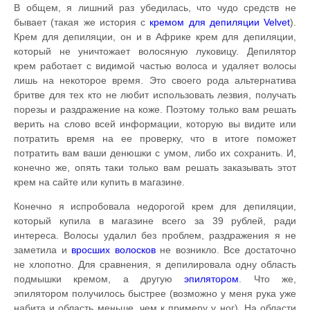
В общем, я лишний раз убедилась, что чудо средств не
бывает (такая же история с
кремом для депиляции Velvet
).
Крем для депиляции, он и в Африке крем для депиляции,
который не уничтожает волосяную луковицу. Депилятор
крем работает с видимой частью волоса и удаляет волосы
лишь на некоторое время. Это своего рода альтернатива
бритве для тех кто не любит использовать лезвия, получать
порезы и раздражение на коже. Поэтому только вам решать
верить на слово всей информации, которую вы видите или
потратить время на ее проверку, что в итоге поможет
потратить вам ваши денюшки с умом, либо их сохранить. И,
конечно же, опять таки только вам решать заказывать этот
крем на сайте или купить в магазине.
Конечно я испробовала недорогой крем для депиляции,
который купила в магазине всего за 39 рублей, ради
интереса. Волосы удалил без проблем, раздражения я не
заметила и
вросших волосков
не возникло. Все достаточно
не хлопотно. Для сравнения, я депилировала одну область
подмышки кремом, а другую
эпилятором
. Что же,
эпилятором получилось быстрее (возможно у меня рука уже
набита и область меньше, чем к примеру у ног). На области