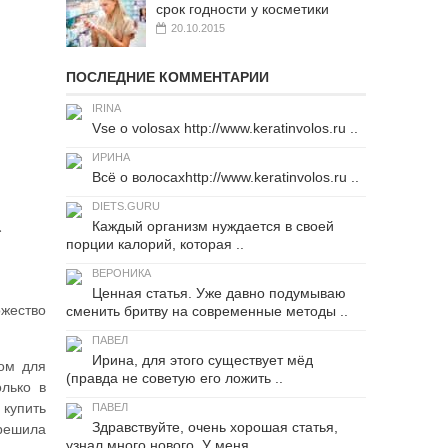
срок годности у косметики
20.10.2015
ПОСЛЕДНИЕ КОММЕНТАРИИ
IRINA
Vse o volosax http://www.keratinvolos.ru ..
ИРИНА
Всё о волосахhttp://www.keratinvolos.ru ..
DIETS.GURU
…
Каждый организм нуждается в своей
порции калорий, которая ..
ВЕРОНИКА
Ценная статья. Уже давно подумываю
ожество
сменить бритву на современные методы ..
ПАВЕЛ
Ирина, для этого существует мёд
мом для
(правда не советую его ложить ..
олько в
 купить
ПАВЕЛ
Здравствуйте, очень хорошая статья,
 решила
узнал много нового. У меня ..