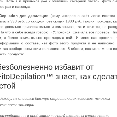
й. Хоть я и привыкла уже к эпиляции сахарной пастой, фито с
ос раз и навсегда.
 Depilation для депиляции
(кому интересно сайт легко ищется
яла 990 руб. со скидкой, без скидки 1980 руб. (акция проходит, ка
се довольно привлекательно и заманчиво, так и хочется, не раз
 На что я себе всегда говорю: «Успокойся. Сначала все проверь. Ни
, я более внимательно проглядела сайт. И меня насторожило, 
нформации о составе, нет фото этого продукта и не написано,
з и как вообще всем этим пользоваться. В общем, возникло много в
сти продукта:
 безболезненно избавит от
toDepilation™ знает, как сдела
стой
жду, не опасаясь быстро отрастающих волосков, неловких
ска после эпиляции.
о разработанным продуктом с серией активных компонентов,