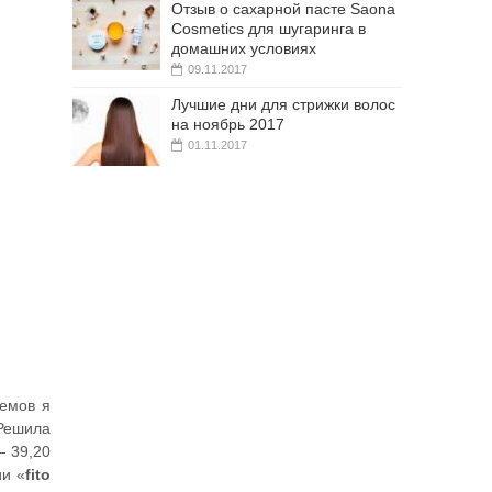
Отзыв о сахарной пасте Saona
Cosmetics для шугаринга в
домашних условиях
09.11.2017
Лучшие дни для стрижки волос
на ноябрь 2017
01.11.2017
ремов я
 Решила
— 39,20
ии «
fito