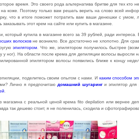
торое время. Это своего рода альтернатива бритве для тех кто н
 на коже. Поэтому только вам решать верить на слово всей инфо
рку, что в итоге поможет потратить вам ваши денюшки с умом, 
ь заказывать этот крем на сайте или купить в магазине.
, который купила в магазине всего за 39 рублей, ради интереса.
осших волосков
не возникло. Все достаточно не хлопотно. Для сра
другую
эпилятором
. Что же, эпилятором получилось быстрее (воз
у у ног). На области после крема для депиляции волосы выросли н
эпилированной эпилятором волосы появились ближе к концу неде
депиляции, поделитесь своим опытом с нами. И
каким способом э
ами? Лично я предпочитаю
домашний
шугаринг
и эпилятор для 
ей
.
 магазина с реальной ценой крема fito depilation или вернее де
равда так дешево стоит, я не поленилась, сходила и сфотографиров