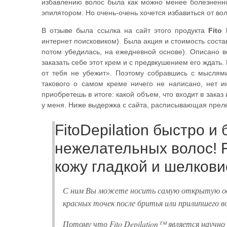
избавлению волос была как можно менее болезненно
эпилятором. Но очень-очень хочется избавиться от вол
В отзыве была ссылка на сайт этого продукта
Fito
интернет поисковиком). Была акция и стоимость составл
потом убедилась, на ежедневной основе). Описано в
заказать себе этот крем и с предвкушением его ждать.
от тебя не убежит». Поэтому собравшись с мыслями
такового о самом креме ничего не написано, нет и
приобретешь в итоге: какой объем, что входит в зака
у меня. Ниже выдержка с сайта, расписывающая преле
FitoDepilation быстро и
нежелательных волос! Fi
кожу гладкой и шелкови
С ним Вы можете носить самую открытую оде
красных точек после бритья или прилипшего во
Потому что Fito Depilation™ является научн