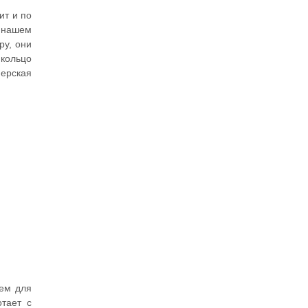
ит и по
В нашем
ру, они
 кольцо
нерская
рем для
тает с