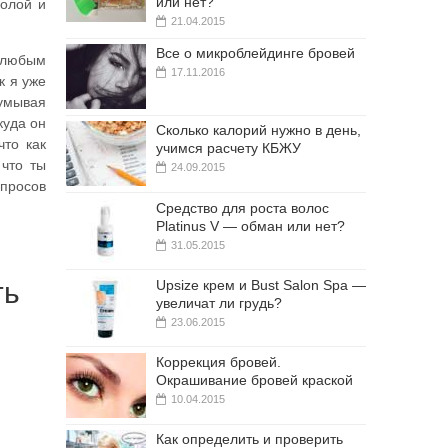
или нет?
молой и
21.04.2015
Все о микроблейдинге бровей
 любым
17.11.2016
к я уже
думывая
куда он
Сколько калорий нужно в день,
что как
учимся расчету КБЖУ
 что ты
24.09.2015
опросов
Средство для роста волос
Platinus V — обман или нет?
31.05.2015
ть
Upsize крем и Bust Salon Spa —
увеличат ли грудь?
23.06.2015
Коррекция бровей.
Окрашивание бровей краской
10.04.2015
Как определить и проверить