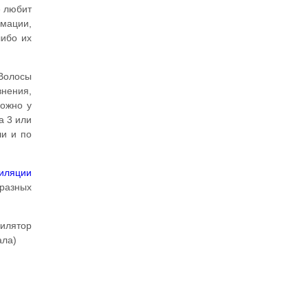
е любит
рмации,
либо их
 Волосы
внения,
можно у
а 3 или
ли и по
пиляции
разных
пилятор
ала)