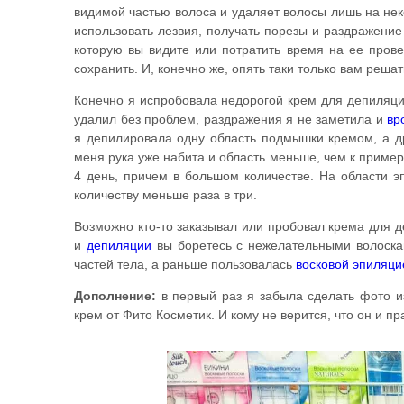
видимой частью волоса и удаляет волосы лишь на неко
использовать лезвия, получать порезы и раздражение
которую вы видите или потратить время на ее прове
сохранить. И, конечно же, опять таки только вам решат
Конечно я испробовала недорогой крем для депиляции
удалил без проблем, раздражения я не заметила и
вр
я депилировала одну область подмышки кремом, а 
меня рука уже набита и область меньше, чем к пример
4 день, причем в большом количестве. На области 
количеству меньше раза в три.
Возможно кто-то заказывал или пробовал крема для 
и
депиляции
вы боретесь с нежелательными волоск
частей тела, а раньше пользовалась
восковой эпиляци
Дополнение:
в первый раз я забыла сделать фото из
крем от Фито Косметик. И кому не верится, что он и п