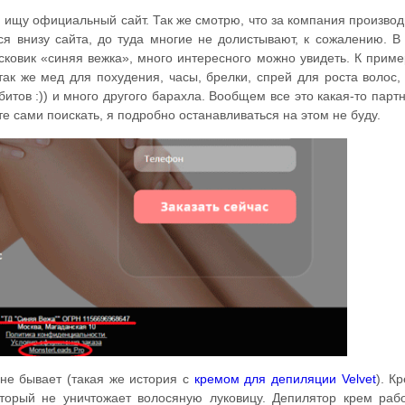
 ищу официальный сайт. Так же смотрю, что за компания производ
ся внизу сайта, до туда многие не долистывают, к сожалению. 
ковик «синяя вежка», много интересного можно увидеть. К приме
 так же мед для похудения, часы, брелки, спрей для роста волос,
итов :)) и много другого барахла. Вообщем все это какая-то парт
е сами поискать, я подробно останавливаться на этом не буду.
 не бывает (такая же история с
кремом для депиляции Velvet
). К
торый не уничтожает волосяную луковицу. Депилятор крем рабо