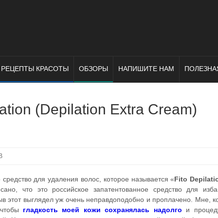
РЕЦЕПТЫ КРАСОТЫ
ОБЗОРЫ
НАПИШИТЕ НАМ
ПОЛЕЗНА
tion (Depilation Extra Cream)
В
 средство для удаления волос, которое называется «
Fito Depilati
исано, что это российское запатентованное средство для изб
ыв этот выглядел уж очень неправдоподобно и проплачено. Мне, к
, чтобы
гладкость моей кожи сохранялась надолго
и процед