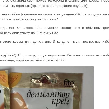
у него. Оставила свой номер телефона в бланке для заказа. Пер
телем выглядел так (приветствие и прощание опустим):
ак никакой информации на сайте я не увидела? Что я получу в зака
шок какой-то, и какой у него объем?
цирован. Он имеет более мягкий состав, чем в обычном кре
на всех областях тела. Объем 50 мл.
ит этого крема для депиляции. И когда он меня полностью изб
то рублей!). Например, на две подмышки. Вы можете заказать 5 тюб
ии года, тогда он избавит от всех волос.