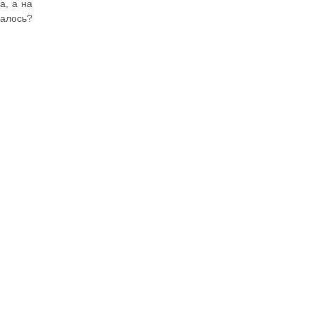
а, а на
палось?