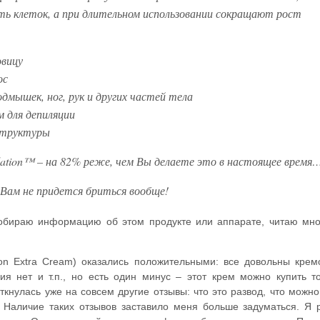
ь клеток, а при длительном использовании сокращают рост
овицу
ос
одмышек, ног, рук и других частей тела
м для депиляции
структуры
lation™ – на 82% реже, чем Вы делаете это в настоящее время
а Вам не придется бриться вообще!
, собираю информацию об этом продукте или аппарате, читаю мн
ation Extra Cream) оказались положительными: все довольны кре
ия нет и т.п., но есть один минус – этот крем можно купить т
кнулась уже на совсем другие отзывы: что это развод, что можно
уб. Наличие таких отзывов заставило меня больше задуматься. Я