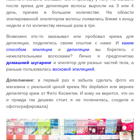
после крема для депиляции волосы выросли на 3 или 4
день, причем в большом количестве. На области
эпилированной эпилятором волосы появились ближе к концу
недели и по количеству меньше раза в три.
Возможно кто-то заказывал или пробовал крема для
депиляции, поделитесь своим опытом с нами. И
каким
способом эпиляции
и
депиляции
вы боретесь с
нежелательными волосками? Лично я предпочитаю
домашний
шугаринг
и эпилятор для разных частей тела, а
раньше пользовалась
восковой эпиляцией
.
Дополнение:
в первый раз я забыла сделать фото из
магазина с реальной ценой крема fito depilation или вернее
депилятор крем от Фито Косметик. И кому не верится, что он
и правда так дешево стоит, я не поленилась, сходила и
сфотографировала)