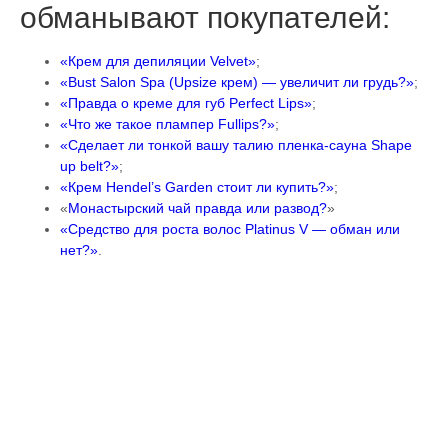
обманывают покупателей:
«Крем для депиляции Velvet»
;
«Bust Salon Spa (Upsize крем) — увеличит ли грудь?»
;
«Правда о креме для губ Perfect Lips»
;
«Что же такое плампер Fullips?»
;
«Сделает ли тонкой вашу талию пленка-сауна Shape
up belt?»
;
«Крем Hendel’s Garden стоит ли купить?»
;
«
Монастырский чай правда или развод?
»
«Средство для роста волос Platinus V — обман или
нет?»
.