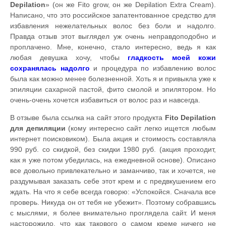
Depilation
» (он же Fito grow, он же Depilation Extra Cream).
Написано, что это российское запатентованное средство для
избавления нежелательных волос без боли и надолго.
Правда отзыв этот выглядел уж очень неправдоподобно и
проплачено. Мне, конечно, стало интересно, ведь я как
любая девушка хочу, чтобы
гладкость моей кожи
сохранялась надолго
и процедура по избавлению волос
была как можно менее болезненной. Хоть я и привыкла уже к
эпиляции сахарной пастой, фито смолой и эпилятором. Но
очень-очень хочется избавиться от волос раз и навсегда.
В отзыве была ссылка на сайт этого продукта
Fito Depilation
для депиляции
(кому интересно сайт легко ищется любым
интернет поисковиком). Была акция и стоимость составляла
990 руб. со скидкой, без скидки 1980 руб. (акция проходит,
как я уже потом убедилась, на ежедневной основе). Описано
все довольно привлекательно и заманчиво, так и хочется, не
раздумывая заказать себе этот крем и с предвкушением его
ждать. На что я себе всегда говорю: «Успокойся. Сначала все
проверь. Никуда он от тебя не убежит». Поэтому собравшись
с мыслями, я более внимательно проглядела сайт. И меня
насторожило, что как такового о самом креме ничего не