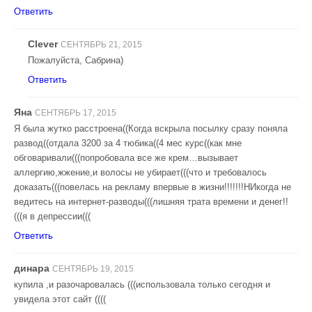
Ответить
Clever
СЕНТЯБРЬ 21, 2015
Пожалуйста, Сабрина)
Ответить
Яна
СЕНТЯБРЬ 17, 2015
Я была жутко расстроена((Когда вскрыла посылку сразу поняла
развод((отдала 3200 за 4 тюбика((4 мес курс((как мне
обговаривали(((попробовала все же крем…вызывает
аллергию,жжение,и волосы не убирает(((что и требовалось
доказать(((повелась на рекламу впервые в жизни!!!!!!!НИкогда не
ведитесь на интернет-разводы(((лишняя трата времени и денег!!
(((я в депрессии(((
Ответить
динара
СЕНТЯБРЬ 19, 2015
купила ,и разочаровалась (((использовала только сегодня и
увидела этот сайт ((((