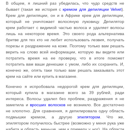
В общем, я лишний раз убедилась, что чудо средств не
бывает (такая же история с
кремом для депиляции Velvet
).
Крем для депиляции, он и в Африке крем для депиляции,
который не уничтожает волосяную луковицу. Депилятор
крем работает с видимой частью волоса и удаляет волосы
лишь на некоторое время. Это своего рода альтернатива
бритве для тех кто не любит использовать лезвия, получать
порезы и раздражение на коже. Поэтому только вам решать
верить на слово всей информации, которую вы видите или
потратить время на ее проверку, что в итоге поможет
потратить вам ваши денюшки с умом, либо их сохранить. И,
конечно же, опять таки только вам решать заказывать этот
крем на сайте или купить в магазине.
Конечно я испробовала недорогой крем для депиляции,
который купила в магазине всего за 39 рублей, ради
интереса. Волосы удалил без проблем, раздражения я не
заметила и
вросших волосков
не возникло. Все достаточно
не хлопотно. Для сравнения, я депилировала одну область
подмышки кремом, а другую
эпилятором
. Что же,
эпилятором получилось быстрее (возможно у меня рука уже
набита и область меньше, чем к примеру у ног). На области