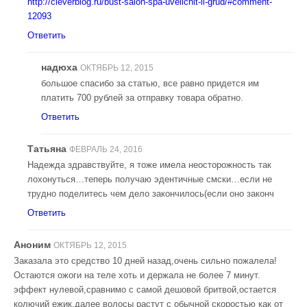
http://cleverblog.ru/bust-salon-spa-uvelichit-li-grud/#comment-
12093
Ответить
надюха
ОКТЯБРЬ 12, 2015
большое спасибо за статью, все равно придется им
платить 700 рублей за отправку товара обратно.
Ответить
Татьяна
ФЕВРАЛЬ 24, 2016
Надежда здравствуйте, я тоже имела неосторожность так
лохонуться…теперь получаю эдентичные смски…если не
трудно поделитесь чем дело закончилось(если оно законч
Ответить
Аноним
ОКТЯБРЬ 12, 2015
Заказала это средство 10 дней назад,очень сильно пожалела!
Остаются ожоги на теле хоть и держала не более 7 минут.
эффект нулевой,сравнимо с самой дешовой бритвой,остается
колючий ежик,далее волосы растут с обычной скоростью как от