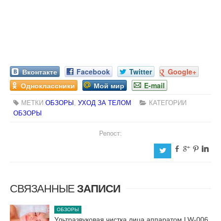
Вконтакте
Facebook
Twitter
Google+
Одноклассники
Мой мир
E-mail
МЕТКИ
ОБЗОРЫ
,
УХОД ЗА ТЕЛОМ
КАТЕГОРИИ
ОБЗОРЫ
Репост:
b
c
d
j
a
СВЯЗАННЫЕ
ЗАПИСИ
ОБЗОРЫ
Ультразвуковая чистка лица аппаратом LW-006