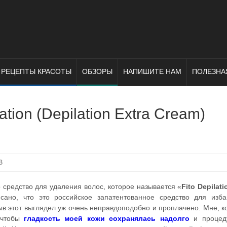
РЕЦЕПТЫ КРАСОТЫ
ОБЗОРЫ
НАПИШИТЕ НАМ
ПОЛЕЗНА
tion (Depilation Extra Cream)
В
 средство для удаления волос, которое называется «
Fito Depilati
исано, что это российское запатентованное средство для изб
ыв этот выглядел уж очень неправдоподобно и проплачено. Мне, к
, чтобы
гладкость моей кожи сохранялась надолго
и процед