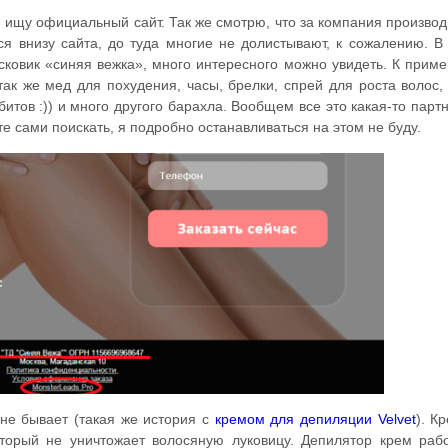
 ищу официальный сайт. Так же смотрю, что за компания производ
ся внизу сайта, до туда многие не долистывают, к сожалению. 
ковик «синяя вежка», много интересного можно увидеть. К приме
 так же мед для похудения, часы, брелки, спрей для роста волос,
итов :)) и много другого барахла. Вообщем все это какая-то парт
е сами поискать, я подробно останавливаться на этом не буду.
 не бывает (такая же история с
кремом для депиляции Velvet
). К
торый не уничтожает волосяную луковицу. Депилятор крем рабо