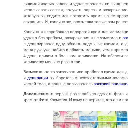
видимой частью волоса и удаляет волосы лишь на неко
использовать лезвия, получать порезы и раздражение
которую вы видите или потратить время на ее прове
сохранить. И, конечно же, опять таки только вам решат
Конечно я испробовала недорогой крем для депиляции
удалил без проблем, раздражения я не заметила и
вр
я депилировала одну область подмышки кремом, а 
меня рука уже набита и область меньше, чем к пример
4 день, причем в большом количестве. На области 
количеству меньше раза в три.
Возможно кто-то заказывал или пробовал крема для 
и
депиляции
вы боретесь с нежелательными волоск
частей тела, а раньше пользовалась
восковой эпиляци
Дополнение:
в первый раз я забыла сделать фото из
крем от Фито Косметик. И кому не верится, что он и п