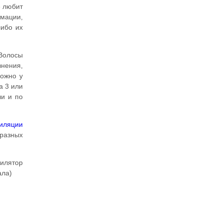
е любит
рмации,
либо их
 Волосы
внения,
можно у
а 3 или
ли и по
пиляции
разных
пилятор
ала)