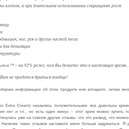
ь клеток, а при длительном использовании сокращают рост
овицу
ос
одмышек, ног, рук и других частей тела
м для депиляции
структуры
lation™ – на 82% реже, чем Вы делаете это в настоящее время
а Вам не придется бриться вообще!
, собираю информацию об этом продукте или аппарате, читаю мн
ation Extra Cream) оказались положительными: все довольны кре
ия нет и т.п., но есть один минус – этот крем можно купить т
кнулась уже на совсем другие отзывы: что это развод, что можно
уб. Наличие таких отзывов заставило меня больше задуматься. Я