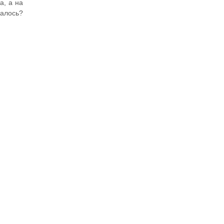
а, а на
палось?