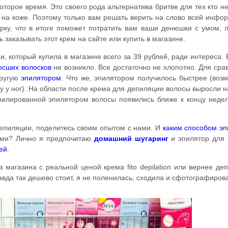
торое время. Это своего рода альтернатива бритве для тех кто н
 на коже. Поэтому только вам решать верить на слово всей инфо
рку, что в итоге поможет потратить вам ваши денюшки с умом, 
ь заказывать этот крем на сайте или купить в магазине.
, который купила в магазине всего за 39 рублей, ради интереса.
осших волосков
не возникло. Все достаточно не хлопотно. Для сра
другую
эпилятором
. Что же, эпилятором получилось быстрее (воз
у у ног). На области после крема для депиляции волосы выросли н
эпилированной эпилятором волосы появились ближе к концу неде
депиляции, поделитесь своим опытом с нами. И
каким способом э
ами? Лично я предпочитаю
домашний
шугаринг
и эпилятор для 
ей
.
 магазина с реальной ценой крема fito depilation или вернее де
равда так дешево стоит, я не поленилась, сходила и сфотографиров