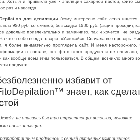
й. Хоть я и привыкла уже к эпиляции сахарной пастой, фито с
ос раз и навсегда.
 Depilation для депиляции
(кому интересно сайт легко ищется
яла 990 руб. со скидкой, без скидки 1980 руб. (акция проходит, ка
се довольно привлекательно и заманчиво, так и хочется, не раз
 На что я себе всегда говорю: «Успокойся. Сначала все проверь. Ни
, я более внимательно проглядела сайт. И меня насторожило, 
нформации о составе, нет фото этого продукта и не написано,
з и как вообще всем этим пользоваться. В общем, возникло много в
сти продукта:
 безболезненно избавит от
toDepilation™ знает, как сдела
стой
жду, не опасаясь быстро отрастающих волосков, неловких
ска после эпиляции.
о разработанным продуктом с серией активных компонентов,