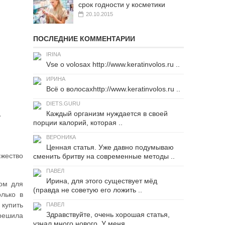
срок годности у косметики
20.10.2015
ПОСЛЕДНИЕ КОММЕНТАРИИ
IRINA
Vse o volosax http://www.keratinvolos.ru ..
ИРИНА
Всё о волосахhttp://www.keratinvolos.ru ..
DIETS.GURU
…
Каждый организм нуждается в своей
порции калорий, которая ..
ВЕРОНИКА
Ценная статья. Уже давно подумываю
ожество
сменить бритву на современные методы ..
ПАВЕЛ
Ирина, для этого существует мёд
мом для
(правда не советую его ложить ..
олько в
 купить
ПАВЕЛ
Здравствуйте, очень хорошая статья,
 решила
узнал много нового. У меня ..