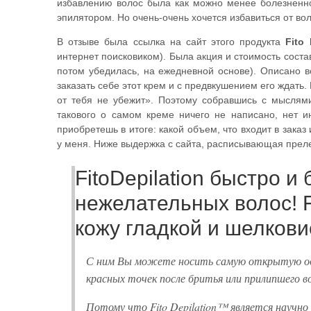
избавлению волос была как можно менее болезненно
эпилятором. Но очень-очень хочется избавиться от вол
В отзыве была ссылка на сайт этого продукта
Fito
интернет поисковиком). Была акция и стоимость составл
потом убедилась, на ежедневной основе). Описано в
заказать себе этот крем и с предвкушением его ждать.
от тебя не убежит». Поэтому собравшись с мыслями
такового о самом креме ничего не написано, нет и
приобретешь в итоге: какой объем, что входит в зака
у меня. Ниже выдержка с сайта, расписывающая преле
FitoDepilation быстро и
нежелательных волос! Fi
кожу гладкой и шелкови
С ним Вы можете носить самую открытую оде
красных точек после бритья или прилипшего во
Потому что Fito Depilation™ является научн