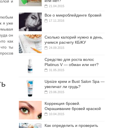
или нет?
молой и
21.04.2015
Все о микроблейдинге бровей
 любым
17.11.2016
к я уже
думывая
куда он
Сколько калорий нужно в день,
что как
учимся расчету КБЖУ
 что ты
24.09.2015
опросов
Средство для роста волос
Platinus V — обман или нет?
31.05.2015
ть
Upsize крем и Bust Salon Spa —
увеличат ли грудь?
23.06.2015
Коррекция бровей.
Окрашивание бровей краской
10.04.2015
Как определить и проверить