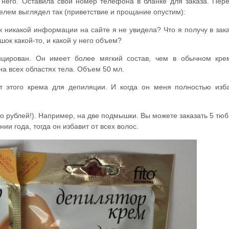
у него. Оставила свой номер телефона в бланке для заказа. Пер
телем выглядел так (приветствие и прощание опустим):
ак никакой информации на сайте я не увидела? Что я получу в зака
шок какой-то, и какой у него объем?
цирован. Он имеет более мягкий состав, чем в обычном кре
на всех областях тела. Объем 50 мл.
ит этого крема для депиляции. И когда он меня полностью изб
то рублей!). Например, на две подмышки. Вы можете заказать 5 тюб
ии года, тогда он избавит от всех волос.