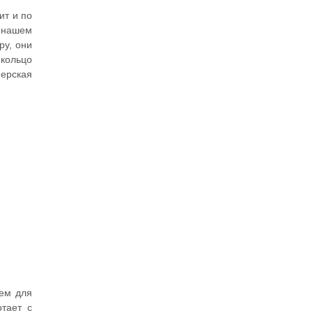
ит и по
В нашем
ру, они
 кольцо
нерская
рем для
тает с