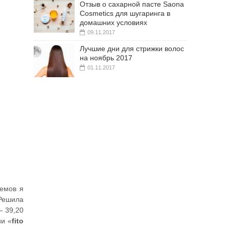
Отзыв о сахарной пасте Saona
Cosmetics для шугаринга в
домашних условиях
09.11.2017
Лучшие дни для стрижки волос
на ноябрь 2017
01.11.2017
ремов я
 Решила
— 39,20
ии «
fito