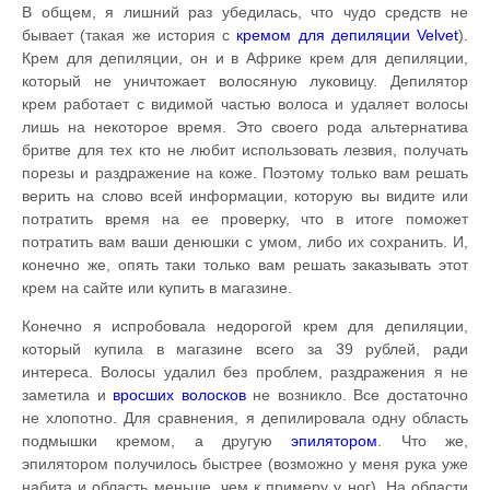
В общем, я лишний раз убедилась, что чудо средств не
бывает (такая же история с
кремом для депиляции Velvet
).
Крем для депиляции, он и в Африке крем для депиляции,
который не уничтожает волосяную луковицу. Депилятор
крем работает с видимой частью волоса и удаляет волосы
лишь на некоторое время. Это своего рода альтернатива
бритве для тех кто не любит использовать лезвия, получать
порезы и раздражение на коже. Поэтому только вам решать
верить на слово всей информации, которую вы видите или
потратить время на ее проверку, что в итоге поможет
потратить вам ваши денюшки с умом, либо их сохранить. И,
конечно же, опять таки только вам решать заказывать этот
крем на сайте или купить в магазине.
Конечно я испробовала недорогой крем для депиляции,
который купила в магазине всего за 39 рублей, ради
интереса. Волосы удалил без проблем, раздражения я не
заметила и
вросших волосков
не возникло. Все достаточно
не хлопотно. Для сравнения, я депилировала одну область
подмышки кремом, а другую
эпилятором
. Что же,
эпилятором получилось быстрее (возможно у меня рука уже
набита и область меньше, чем к примеру у ног). На области