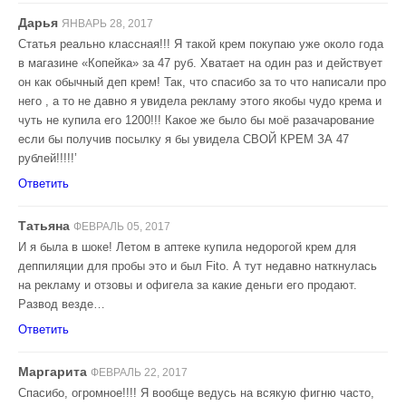
Дарья
ЯНВАРЬ 28, 2017
Статья реально классная!!! Я такой крем покупаю уже около года
в магазине «Копейка» за 47 руб. Хватает на один раз и действует
он как обычный деп крем! Так, что спасибо за то что написали про
него , а то не давно я увидела рекламу этого якобы чудо крема и
чуть не купила его 1200!!! Какое же было бы моё разачарование
если бы получив посылку я бы увидела СВОЙ КРЕМ ЗА 47
рублей!!!!!’
Ответить
Татьяна
ФЕВРАЛЬ 05, 2017
И я была в шоке! Летом в аптеке купила недорогой крем для
деппиляции для пробы это и был Fito. А тут недавно наткнулась
на рекламу и отзовы и офигела за какие деньги его продают.
Развод везде…
Ответить
Маргарита
ФЕВРАЛЬ 22, 2017
Спасибо, огромное!!!! Я вообще ведусь на всякую фигню часто,