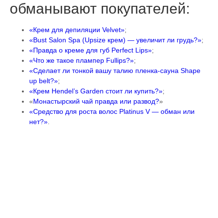
обманывают покупателей:
«Крем для депиляции Velvet»
;
«Bust Salon Spa (Upsize крем) — увеличит ли грудь?»
;
«Правда о креме для губ Perfect Lips»
;
«Что же такое плампер Fullips?»
;
«Сделает ли тонкой вашу талию пленка-сауна Shape
up belt?»
;
«Крем Hendel’s Garden стоит ли купить?»
;
«
Монастырский чай правда или развод?
»
«Средство для роста волос Platinus V — обман или
нет?»
.