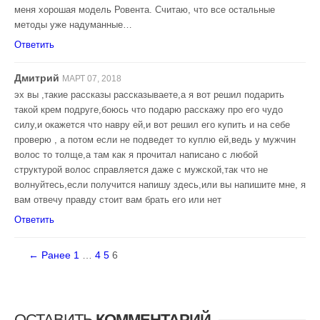
меня хорошая модель Ровента. Считаю, что все остальные
методы уже надуманные…
Ответить
Дмитрий
МАРТ 07, 2018
эх вы ,такие рассказы рассказываете,а я вот решил подарить
такой крем подруге,боюсь что подарю расскажу про его чудо
силу,и окажется что навру ей,и вот решил его купить и на себе
проверю , а потом если не подведет то куплю ей,ведь у мужчин
волос то толще,а там как я прочитал написано с любой
структурой волос справляется даже с мужской,так что не
волнуйтесь,если получится напишу здесь,или вы напишите мне, я
вам отвечу правду стоит вам брать его или нет
Ответить
← Ранее
1
…
4
5
6
ОСТАВИТЬ
КОММЕНТАРИЙ