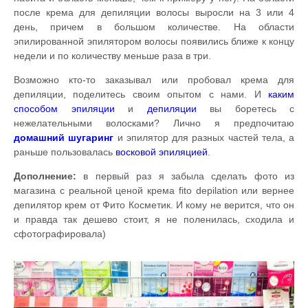
после крема для депиляции волосы выросли на 3 или 4
день, причем в большом количестве. На области
эпилированной эпилятором волосы появились ближе к концу
недели и по количеству меньше раза в три.
Возможно кто-то заказывал или пробовал крема для
депиляции, поделитесь своим опытом с нами. И
каким
способом эпиляции
и
депиляции
вы боретесь с
нежелательными волосками? Лично я предпочитаю
домашний
шугаринг
и эпилятор для разных частей тела, а
раньше пользовалась
восковой эпиляцией
.
Дополнение:
в первый раз я забыла сделать фото из
магазина с реальной ценой крема fito depilation или вернее
депилятор крем от Фито Косметик. И кому не верится, что он
и правда так дешево стоит, я не поленилась, сходила и
сфотографировала)