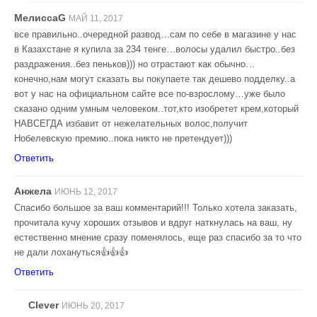
МелиссаG
МАЙ 11, 2017
все правильно..очередной развод…сам по себе в магазине у нас
в Казахстане я купила за 234 тенге…волосы удалил быстро..без
раздражения..без пеньков))) но отрастают как обычно…
конечно,нам могут сказать вы покупаете так дешево подделку..а
вот у нас на официальном сайте все по-взрослому…уже было
сказано одним умным человеком..тот,кто изобретет крем,который
НАВСЕГДА избавит от нежелательных волос,получит
Нобелевскую премию..пока никто не претендует)))
Ответить
Анжела
ИЮНЬ 12, 2017
Спасибо большое за ваш комментарий!!! Только хотела заказать,
прочитала кучу хороших отзывов и вдруг наткнулась на ваш, ну
естественно мнение сразу поменялось, еще раз спасибо за то что
не дали лохануться👍👍👍
Ответить
Clever
ИЮНЬ 20, 2017