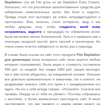
Depilation
» (он же Fito grow, он же Depilation Extra Cream).
Написано, что это российское запатентованное средство для
избавления нежелательных волос без боли и надолго.
Правда отзыв этот выглядел уж очень неправдоподобно и
проплачено. Мне, конечно, стало интересно, ведь я как
любая девушка хочу, чтобы
гладкость моей кожи
сохранялась надолго
и процедура по избавлению волос
была как можно менее болезненной. Хоть я и привыкла уже к
эпиляции сахарной пастой, фито смолой и эпилятором. Но
очень-очень хочется избавиться от волос раз и навсегда.
В отзыве была ссылка на сайт этого продукта
Fito Depilation
для депиляции
(кому интересно сайт легко ищется любым
интернет поисковиком). Была акция и стоимость составляла
990 руб. со скидкой, без скидки 1980 руб. (акция проходит,
как я уже потом убедилась, на ежедневной основе). Описано
все довольно привлекательно и заманчиво, так и хочется, не
раздумывая заказать себе этот крем и с предвкушением его
ждать. На что я себе всегда говорю: «Успокойся. Сначала все
проверь. Никуда он от тебя не убежит». Поэтому собравшись
с мыслями, я более внимательно проглядела сайт. И меня
насторожило, что как такового о самом креме ничего не