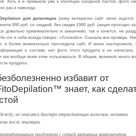
й. Хоть я и привыкла уже к эпиляции сахарной пастой, фито с
ос раз и навсегда.
 Depilation для депиляции
(кому интересно сайт легко ищется
яла 990 руб. со скидкой, без скидки 1980 руб. (акция проходит, ка
се довольно привлекательно и заманчиво, так и хочется, не раз
 На что я себе всегда говорю: «Успокойся. Сначала все проверь. Ни
, я более внимательно проглядела сайт. И меня насторожило, 
нформации о составе, нет фото этого продукта и не написано,
з и как вообще всем этим пользоваться. В общем, возникло много в
сти продукта:
 безболезненно избавит от
toDepilation™ знает, как сдела
стой
жду, не опасаясь быстро отрастающих волосков, неловких
ска после эпиляции.
о разработанным продуктом с серией активных компонентов,