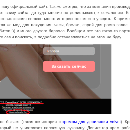
 ищу официальный сайт. Так же смотрю, что за компания производ
ся внизу сайта, до туда многие не долистывают, к сожалению. 
ковик «синяя вежка», много интересного можно увидеть. К приме
 так же мед для похудения, часы, брелки, спрей для роста волос,
итов :)) и много другого барахла. Вообщем все это какая-то парт
е сами поискать, я подробно останавливаться на этом не буду.
 не бывает (такая же история с
кремом для депиляции Velvet
). К
торый не уничтожает волосяную луковицу. Депилятор крем рабо