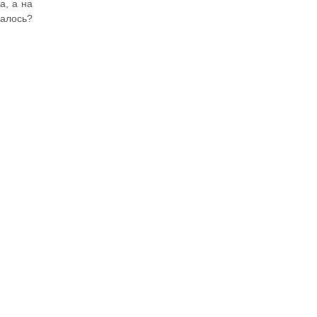
а, а на
палось?