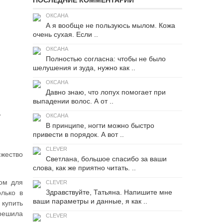
ПОСЛЕДНИЕ КОММЕНТАРИИ
ОКСАНА
А я вообще не пользуюсь мылом. Кожа
очень сухая. Если ..
ОКСАНА
Полностью согласна: чтобы не было
шелушения и зуда, нужно как ..
ОКСАНА
Давно знаю, что лопух помогает при
выпадении волос. А от ..
…
ОКСАНА
В принципе, ногти можно быстро
привести в порядок. А вот ..
CLEVER
ожество
Светлана, большое спасибо за ваши
слова, как же приятно читать. ..
мом для
CLEVER
Здравствуйте, Татьяна. Напишите мне
олько в
ваши параметры и данные, я как ..
 купить
 решила
CLEVER