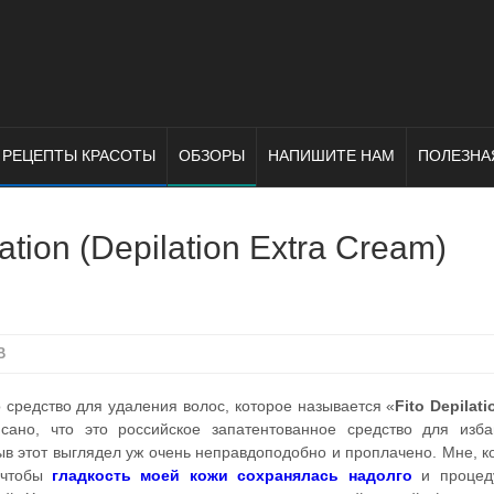
РЕЦЕПТЫ КРАСОТЫ
ОБЗОРЫ
НАПИШИТЕ НАМ
ПОЛЕЗНА
tion (Depilation Extra Cream)
В
 средство для удаления волос, которое называется «
Fito Depilati
исано, что это российское запатентованное средство для изб
ыв этот выглядел уж очень неправдоподобно и проплачено. Мне, к
, чтобы
гладкость моей кожи сохранялась надолго
и процед