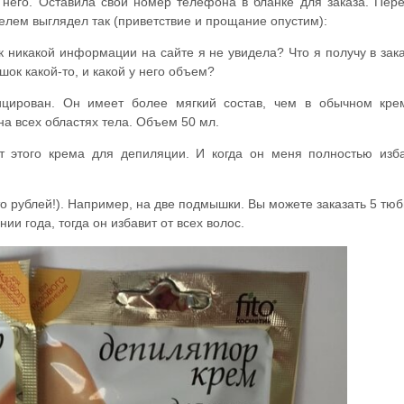
у него. Оставила свой номер телефона в бланке для заказа. Пер
телем выглядел так (приветствие и прощание опустим):
ак никакой информации на сайте я не увидела? Что я получу в зака
шок какой-то, и какой у него объем?
цирован. Он имеет более мягкий состав, чем в обычном кре
на всех областях тела. Объем 50 мл.
ит этого крема для депиляции. И когда он меня полностью изб
то рублей!). Например, на две подмышки. Вы можете заказать 5 тюб
ии года, тогда он избавит от всех волос.