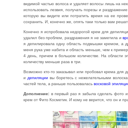
видимой частью волоса и удаляет волосы лишь на неко
использовать лезвия, получать порезы и раздражение
которую вы видите или потратить время на ее прове
сохранить. И, конечно же, опять таки только вам решат
Конечно я испробовала недорогой крем для депиляции
удалил без проблем, раздражения я не заметила и
вр
я депилировала одну область подмышки кремом, а 
меня рука уже набита и область меньше, чем к пример
4 день, причем в большом количестве. На области 
количеству меньше раза в три.
Возможно кто-то заказывал или пробовал крема для 
и
депиляции
вы боретесь с нежелательными волоск
частей тела, а раньше пользовалась
восковой эпиляци
Дополнение:
в первый раз я забыла сделать фото из
крем от Фито Косметик. И кому не верится, что он и п