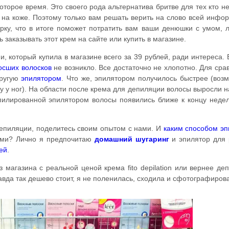
торое время. Это своего рода альтернатива бритве для тех кто н
 на коже. Поэтому только вам решать верить на слово всей инфо
рку, что в итоге поможет потратить вам ваши денюшки с умом, 
ь заказывать этот крем на сайте или купить в магазине.
, который купила в магазине всего за 39 рублей, ради интереса.
осших волосков
не возникло. Все достаточно не хлопотно. Для сра
другую
эпилятором
. Что же, эпилятором получилось быстрее (воз
у у ног). На области после крема для депиляции волосы выросли н
эпилированной эпилятором волосы появились ближе к концу неде
депиляции, поделитесь своим опытом с нами. И
каким способом э
ами? Лично я предпочитаю
домашний
шугаринг
и эпилятор для 
ей
.
 магазина с реальной ценой крема fito depilation или вернее де
равда так дешево стоит, я не поленилась, сходила и сфотографиров