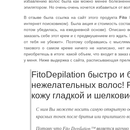
избавлению волос была как можно менее болезненно
эпилятором. Но очень-очень хочется избавиться от вол
В отзыве была ссылка на сайт этого продукта
Fito
интернет поисковиком). Была акция и стоимость составл
потом убедилась, на ежедневной основе). Описано в
заказать себе этот крем и с предвкушением его ждать.
от тебя не убежит». Поэтому собравшись с мыслями
такового о самом креме ничего не написано, нет и
приобретешь в итоге: какой объем, что входит в зака
у меня. Ниже выдержка с сайта, расписывающая преле
FitoDepilation быстро и
нежелательных волос! Fi
кожу гладкой и шелкови
С ним Вы можете носить самую открытую оде
красных точек после бритья или прилипшего во
Потому что Fito Depilation™ является научн