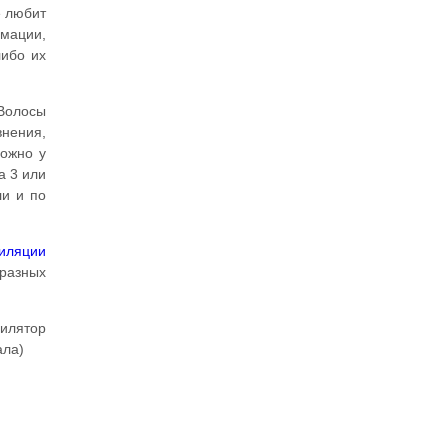
е любит
рмации,
либо их
 Волосы
внения,
можно у
а 3 или
ли и по
пиляции
разных
пилятор
ала)