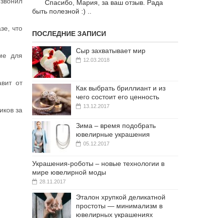
езвонил
Спасибо, Мария, за ваш отзыв. Рада
быть полезной :) ..
зе, что
ПОСЛЕДНИЕ ЗАПИСИ
Сыр захватывает мир
ме для
12.03.2018
авит от
Как выбрать бриллиант и из
чего состоит его ценность
13.12.2017
иков за
Зима – время подобрать
ювелирные украшения
05.12.2017
Украшения-роботы – новые технологии в
мире ювелирной моды
28.11.2017
Эталон хрупкой деликатной
простоты — минимализм в
ювелирных украшениях