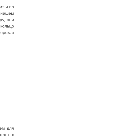
ит и по
В нашем
ру, они
 кольцо
нерская
рем для
тает с