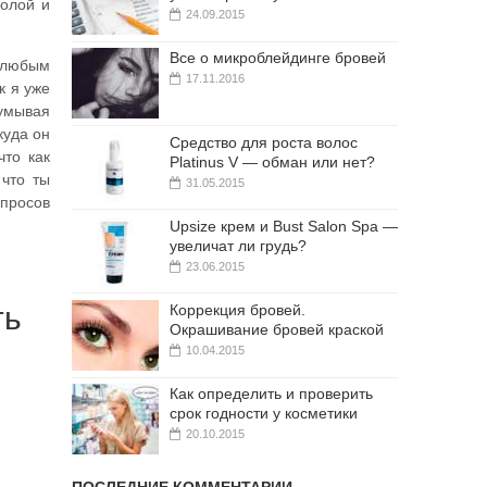
молой и
24.09.2015
Все о микроблейдинге бровей
 любым
17.11.2016
к я уже
думывая
куда он
Средство для роста волос
что как
Platinus V — обман или нет?
 что ты
31.05.2015
опросов
Upsize крем и Bust Salon Spa —
увеличат ли грудь?
23.06.2015
ть
Коррекция бровей.
Окрашивание бровей краской
10.04.2015
Как определить и проверить
срок годности у косметики
20.10.2015