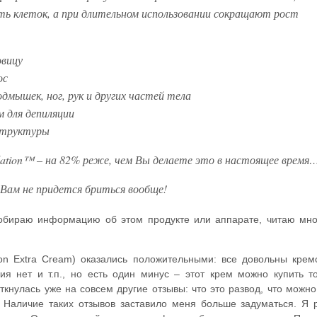
ь клеток, а при длительном использовании сокращают рост
овицу
ос
одмышек, ног, рук и других частей тела
м для депиляции
структуры
lation™ – на 82% реже, чем Вы делаете это в настоящее время
а Вам не придется бриться вообще!
, собираю информацию об этом продукте или аппарате, читаю мн
ation Extra Cream) оказались положительными: все довольны кре
ия нет и т.п., но есть один минус – этот крем можно купить т
кнулась уже на совсем другие отзывы: что это развод, что можно
уб. Наличие таких отзывов заставило меня больше задуматься. Я