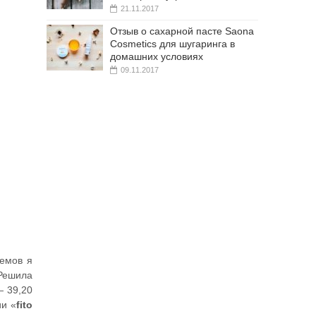
21.11.2017
Отзыв о сахарной пасте Saona
Cosmetics для шугаринга в
домашних условиях
09.11.2017
ремов я
 Решила
— 39,20
ии «
fito