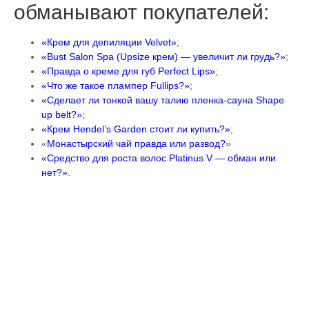
обманывают покупателей:
«Крем для депиляции Velvet»
;
«Bust Salon Spa (Upsize крем) — увеличит ли грудь?»
;
«Правда о креме для губ Perfect Lips»
;
«Что же такое плампер Fullips?»
;
«Сделает ли тонкой вашу талию пленка-сауна Shape
up belt?»
;
«Крем Hendel’s Garden стоит ли купить?»
;
«
Монастырский чай правда или развод?
»
«Средство для роста волос Platinus V — обман или
нет?»
.