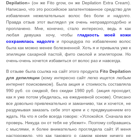
Depilation
» (он же Fito grow, он же Depilation Extra Cream).
Написано, что это российское запатентованное средство для
избавления нежелательных волос без боли и надолго.
Правда отзыв этот выглядел уж очень неправдоподобно и
проплачено. Мне, конечно, стало интересно, ведь я как
любая девушка хочу, чтобы
гладкость моей кожи
сохранялась надолго
и процедура по избавлению волос
была как можно менее болезненной. Хоть я и привыкла уже к
эпиляции сахарной пастой, фито смолой и эпилятором. Но
очень-очень хочется избавиться от волос раз и навсегда.
В отзыве была ссылка на сайт этого продукта
Fito Depilation
для депиляции
(кому интересно сайт легко ищется любым
интернет поисковиком). Была акция и стоимость составляла
990 руб. со скидкой, без скидки 1980 руб. (акция проходит,
как я уже потом убедилась, на ежедневной основе). Описано
все довольно привлекательно и заманчиво, так и хочется, не
раздумывая заказать себе этот крем и с предвкушением его
ждать. На что я себе всегда говорю: «Успокойся. Сначала все
проверь. Никуда он от тебя не убежит». Поэтому собравшись
с мыслями, я более внимательно проглядела сайт. И меня
насторожило, что как такового о самом креме ничего не