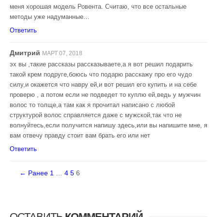
меня хорошая модель Ровента. Считаю, что все остальные
методы уже надуманные…
Ответить
Дмитрий
МАРТ 07, 2018
эх вы ,такие рассказы рассказываете,а я вот решил подарить
такой крем подруге,боюсь что подарю расскажу про его чудо
силу,и окажется что навру ей,и вот решил его купить и на себе
проверю , а потом если не подведет то куплю ей,ведь у мужчин
волос то толще,а там как я прочитал написано с любой
структурой волос справляется даже с мужской,так что не
волнуйтесь,если получится напишу здесь,или вы напишите мне, я
вам отвечу правду стоит вам брать его или нет
Ответить
← Ранее
1
…
4
5
6
ОСТАВИТЬ
КОММЕНТАРИЙ