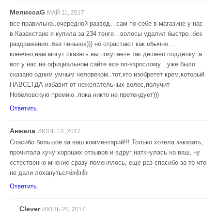
МелиссаG
МАЙ 11, 2017
все правильно..очередной развод…сам по себе в магазине у нас
в Казахстане я купила за 234 тенге…волосы удалил быстро..без
раздражения..без пеньков))) но отрастают как обычно…
конечно,нам могут сказать вы покупаете так дешево подделку..а
вот у нас на официальном сайте все по-взрослому…уже было
сказано одним умным человеком..тот,кто изобретет крем,который
НАВСЕГДА избавит от нежелательных волос,получит
Нобелевскую премию..пока никто не претендует)))
Ответить
Анжела
ИЮНЬ 12, 2017
Спасибо большое за ваш комментарий!!! Только хотела заказать,
прочитала кучу хороших отзывов и вдруг наткнулась на ваш, ну
естественно мнение сразу поменялось, еще раз спасибо за то что
не дали лохануться👍👍👍
Ответить
Clever
ИЮНЬ 20, 2017