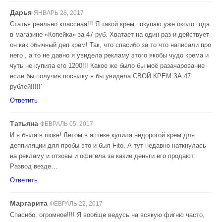
Дарья
ЯНВАРЬ 28, 2017
Статья реально классная!!! Я такой крем покупаю уже около года
в магазине «Копейка» за 47 руб. Хватает на один раз и действует
он как обычный деп крем! Так, что спасибо за то что написали про
него , а то не давно я увидела рекламу этого якобы чудо крема и
чуть не купила его 1200!!! Какое же было бы моё разачарование
если бы получив посылку я бы увидела СВОЙ КРЕМ ЗА 47
рублей!!!!!’
Ответить
Татьяна
ФЕВРАЛЬ 05, 2017
И я была в шоке! Летом в аптеке купила недорогой крем для
деппиляции для пробы это и был Fito. А тут недавно наткнулась
на рекламу и отзовы и офигела за какие деньги его продают.
Развод везде…
Ответить
Маргарита
ФЕВРАЛЬ 22, 2017
Спасибо, огромное!!!! Я вообще ведусь на всякую фигню часто,