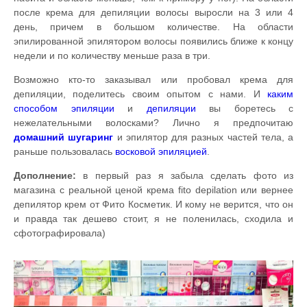
после крема для депиляции волосы выросли на 3 или 4
день, причем в большом количестве. На области
эпилированной эпилятором волосы появились ближе к концу
недели и по количеству меньше раза в три.
Возможно кто-то заказывал или пробовал крема для
депиляции, поделитесь своим опытом с нами. И
каким
способом эпиляции
и
депиляции
вы боретесь с
нежелательными волосками? Лично я предпочитаю
домашний
шугаринг
и эпилятор для разных частей тела, а
раньше пользовалась
восковой эпиляцией
.
Дополнение:
в первый раз я забыла сделать фото из
магазина с реальной ценой крема fito depilation или вернее
депилятор крем от Фито Косметик. И кому не верится, что он
и правда так дешево стоит, я не поленилась, сходила и
сфотографировала)