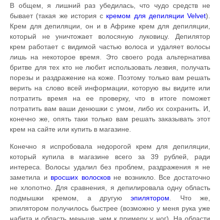
В общем, я лишний раз убедилась, что чудо средств не
бывает (такая же история с
кремом для депиляции Velvet
).
Крем для депиляции, он и в Африке крем для депиляции,
который не уничтожает волосяную луковицу. Депилятор
крем работает с видимой частью волоса и удаляет волосы
лишь на некоторое время. Это своего рода альтернатива
бритве для тех кто не любит использовать лезвия, получать
порезы и раздражение на коже. Поэтому только вам решать
верить на слово всей информации, которую вы видите или
потратить время на ее проверку, что в итоге поможет
потратить вам ваши денюшки с умом, либо их сохранить. И,
конечно же, опять таки только вам решать заказывать этот
крем на сайте или купить в магазине.
Конечно я испробовала недорогой крем для депиляции,
который купила в магазине всего за 39 рублей, ради
интереса. Волосы удалил без проблем, раздражения я не
заметила и
вросших волосков
не возникло. Все достаточно
не хлопотно. Для сравнения, я депилировала одну область
подмышки кремом, а другую
эпилятором
. Что же,
эпилятором получилось быстрее (возможно у меня рука уже
набита и область меньше, чем к примеру у ног). На области