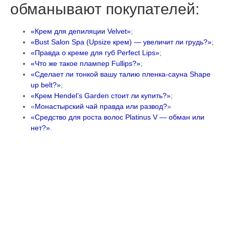
обманывают покупателей:
«Крем для депиляции Velvet»
;
«Bust Salon Spa (Upsize крем) — увеличит ли грудь?»
;
«Правда о креме для губ Perfect Lips»
;
«Что же такое плампер Fullips?»
;
«Сделает ли тонкой вашу талию пленка-сауна Shape
up belt?»
;
«Крем Hendel’s Garden стоит ли купить?»
;
«
Монастырский чай правда или развод?
»
«Средство для роста волос Platinus V — обман или
нет?»
.