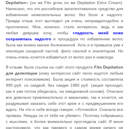
Depilation
» (он же Fito grow, он же Depilation Extra Cream).
Написано, что это российское запатентованное средство для
избавления нежелательных волос без боли и надолго.
Правда отзыв этот выглядел уж очень неправдоподобно и
проплачено. Мне, конечно, стало интересно, ведь я как
любая девушка хочу, чтобы
гладкость моей кожи
сохранялась надолго
и процедура по избавлению волос
была как можно менее болезненной. Хоть я и привыкла уже к
эпиляции сахарной пастой, фито смолой и эпилятором. Но
очень-очень хочется избавиться от волос раз и навсегда.
В отзыве была ссылка на сайт этого продукта
Fito Depilation
для депиляции
(кому интересно сайт легко ищется любым
интернет поисковиком). Была акция и стоимость составляла
990 руб. со скидкой, без скидки 1980 руб. (акция проходит,
как я уже потом убедилась, на ежедневной основе). Описано
все довольно привлекательно и заманчиво, так и хочется, не
раздумывая заказать себе этот крем и с предвкушением его
ждать. На что я себе всегда говорю: «Успокойся. Сначала все
проверь. Никуда он от тебя не убежит». Поэтому собравшись
с мыслями, я более внимательно проглядела сайт. И меня
насторожило, что как такового о самом креме ничего не