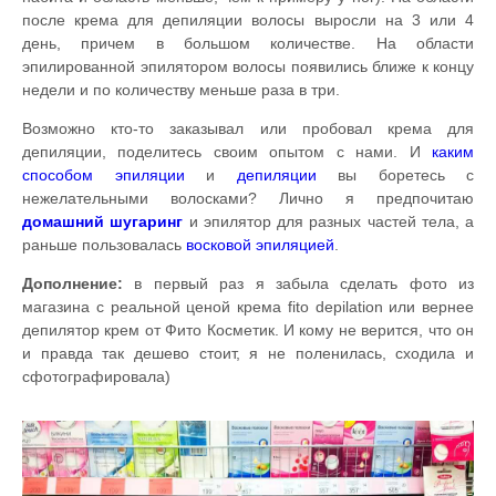
после крема для депиляции волосы выросли на 3 или 4
день, причем в большом количестве. На области
эпилированной эпилятором волосы появились ближе к концу
недели и по количеству меньше раза в три.
Возможно кто-то заказывал или пробовал крема для
депиляции, поделитесь своим опытом с нами. И
каким
способом эпиляции
и
депиляции
вы боретесь с
нежелательными волосками? Лично я предпочитаю
домашний
шугаринг
и эпилятор для разных частей тела, а
раньше пользовалась
восковой эпиляцией
.
Дополнение:
в первый раз я забыла сделать фото из
магазина с реальной ценой крема fito depilation или вернее
депилятор крем от Фито Косметик. И кому не верится, что он
и правда так дешево стоит, я не поленилась, сходила и
сфотографировала)