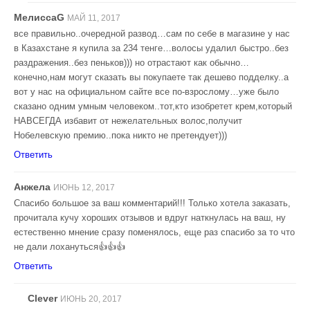
МелиссаG
МАЙ 11, 2017
все правильно..очередной развод…сам по себе в магазине у нас
в Казахстане я купила за 234 тенге…волосы удалил быстро..без
раздражения..без пеньков))) но отрастают как обычно…
конечно,нам могут сказать вы покупаете так дешево подделку..а
вот у нас на официальном сайте все по-взрослому…уже было
сказано одним умным человеком..тот,кто изобретет крем,который
НАВСЕГДА избавит от нежелательных волос,получит
Нобелевскую премию..пока никто не претендует)))
Ответить
Анжела
ИЮНЬ 12, 2017
Спасибо большое за ваш комментарий!!! Только хотела заказать,
прочитала кучу хороших отзывов и вдруг наткнулась на ваш, ну
естественно мнение сразу поменялось, еще раз спасибо за то что
не дали лохануться👍👍👍
Ответить
Clever
ИЮНЬ 20, 2017