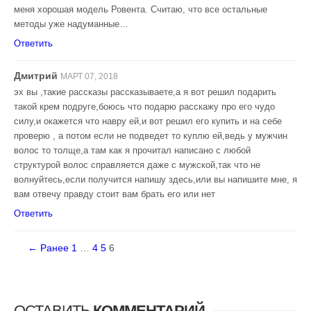
меня хорошая модель Ровента. Считаю, что все остальные
методы уже надуманные…
Ответить
Дмитрий
МАРТ 07, 2018
эх вы ,такие рассказы рассказываете,а я вот решил подарить
такой крем подруге,боюсь что подарю расскажу про его чудо
силу,и окажется что навру ей,и вот решил его купить и на себе
проверю , а потом если не подведет то куплю ей,ведь у мужчин
волос то толще,а там как я прочитал написано с любой
структурой волос справляется даже с мужской,так что не
волнуйтесь,если получится напишу здесь,или вы напишите мне, я
вам отвечу правду стоит вам брать его или нет
Ответить
← Ранее
1
…
4
5
6
ОСТАВИТЬ
КОММЕНТАРИЙ