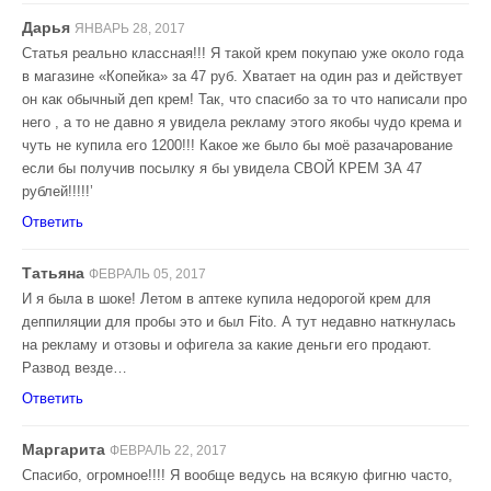
Дарья
ЯНВАРЬ 28, 2017
Статья реально классная!!! Я такой крем покупаю уже около года
в магазине «Копейка» за 47 руб. Хватает на один раз и действует
он как обычный деп крем! Так, что спасибо за то что написали про
него , а то не давно я увидела рекламу этого якобы чудо крема и
чуть не купила его 1200!!! Какое же было бы моё разачарование
если бы получив посылку я бы увидела СВОЙ КРЕМ ЗА 47
рублей!!!!!’
Ответить
Татьяна
ФЕВРАЛЬ 05, 2017
И я была в шоке! Летом в аптеке купила недорогой крем для
деппиляции для пробы это и был Fito. А тут недавно наткнулась
на рекламу и отзовы и офигела за какие деньги его продают.
Развод везде…
Ответить
Маргарита
ФЕВРАЛЬ 22, 2017
Спасибо, огромное!!!! Я вообще ведусь на всякую фигню часто,