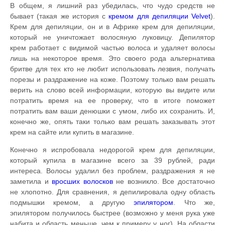
В общем, я лишний раз убедилась, что чудо средств не
бывает (такая же история с
кремом для депиляции Velvet
).
Крем для депиляции, он и в Африке крем для депиляции,
который не уничтожает волосяную луковицу. Депилятор
крем работает с видимой частью волоса и удаляет волосы
лишь на некоторое время. Это своего рода альтернатива
бритве для тех кто не любит использовать лезвия, получать
порезы и раздражение на коже. Поэтому только вам решать
верить на слово всей информации, которую вы видите или
потратить время на ее проверку, что в итоге поможет
потратить вам ваши денюшки с умом, либо их сохранить. И,
конечно же, опять таки только вам решать заказывать этот
крем на сайте или купить в магазине.
Конечно я испробовала недорогой крем для депиляции,
который купила в магазине всего за 39 рублей, ради
интереса. Волосы удалил без проблем, раздражения я не
заметила и
вросших волосков
не возникло. Все достаточно
не хлопотно. Для сравнения, я депилировала одну область
подмышки кремом, а другую
эпилятором
. Что же,
эпилятором получилось быстрее (возможно у меня рука уже
набита и область меньше, чем к примеру у ног). На области