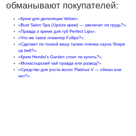
обманывают покупателей:
«Крем для депиляции Velvet»
;
«Bust Salon Spa (Upsize крем) — увеличит ли грудь?»
;
«Правда о креме для губ Perfect Lips»
;
«Что же такое плампер Fullips?»
;
«Сделает ли тонкой вашу талию пленка-сауна Shape
up belt?»
;
«Крем Hendel’s Garden стоит ли купить?»
;
«
Монастырский чай правда или развод?
»
«Средство для роста волос Platinus V — обман или
нет?»
.