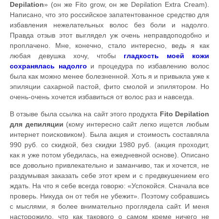
Depilation
» (он же Fito grow, он же Depilation Extra Cream).
Написано, что это российское запатентованное средство для
избавления нежелательных волос без боли и надолго.
Правда отзыв этот выглядел уж очень неправдоподобно и
проплачено. Мне, конечно, стало интересно, ведь я как
любая девушка хочу, чтобы
гладкость моей кожи
сохранялась надолго
и процедура по избавлению волос
была как можно менее болезненной. Хоть я и привыкла уже к
эпиляции сахарной пастой, фито смолой и эпилятором. Но
очень-очень хочется избавиться от волос раз и навсегда.
В отзыве была ссылка на сайт этого продукта
Fito Depilation
для депиляции
(кому интересно сайт легко ищется любым
интернет поисковиком). Была акция и стоимость составляла
990 руб. со скидкой, без скидки 1980 руб. (акция проходит,
как я уже потом убедилась, на ежедневной основе). Описано
все довольно привлекательно и заманчиво, так и хочется, не
раздумывая заказать себе этот крем и с предвкушением его
ждать. На что я себе всегда говорю: «Успокойся. Сначала все
проверь. Никуда он от тебя не убежит». Поэтому собравшись
с мыслями, я более внимательно проглядела сайт. И меня
насторожило, что как такового о самом креме ничего не