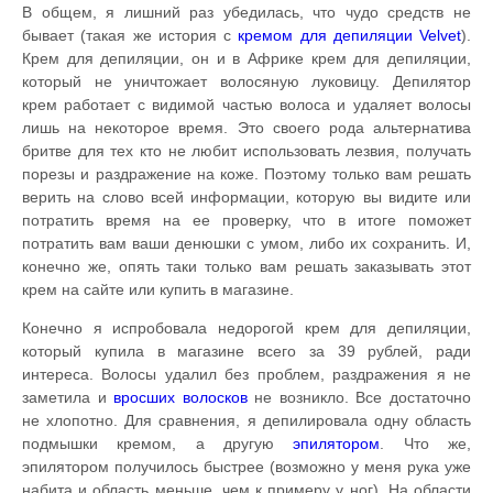
В общем, я лишний раз убедилась, что чудо средств не
бывает (такая же история с
кремом для депиляции Velvet
).
Крем для депиляции, он и в Африке крем для депиляции,
который не уничтожает волосяную луковицу. Депилятор
крем работает с видимой частью волоса и удаляет волосы
лишь на некоторое время. Это своего рода альтернатива
бритве для тех кто не любит использовать лезвия, получать
порезы и раздражение на коже. Поэтому только вам решать
верить на слово всей информации, которую вы видите или
потратить время на ее проверку, что в итоге поможет
потратить вам ваши денюшки с умом, либо их сохранить. И,
конечно же, опять таки только вам решать заказывать этот
крем на сайте или купить в магазине.
Конечно я испробовала недорогой крем для депиляции,
который купила в магазине всего за 39 рублей, ради
интереса. Волосы удалил без проблем, раздражения я не
заметила и
вросших волосков
не возникло. Все достаточно
не хлопотно. Для сравнения, я депилировала одну область
подмышки кремом, а другую
эпилятором
. Что же,
эпилятором получилось быстрее (возможно у меня рука уже
набита и область меньше, чем к примеру у ног). На области