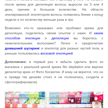
после крема для депиляции волосы выросли на 3 или 4
день, причем в большом количестве. На области
эпилированной эпилятором волосы появились ближе к концу
недели и по количеству меньше раза в три.
Возможно кто-то заказывал или пробовал крема для
депиляции, поделитесь своим опытом с нами. И
каким
способом эпиляции
и
депиляции
вы боретесь с
нежелательными волосками? Лично я предпочитаю
домашний
шугаринг
и эпилятор для разных частей тела, а
раньше пользовалась
восковой эпиляцией
.
Дополнение:
в первый раз я забыла сделать фото из
магазина с реальной ценой крема fito depilation или вернее
депилятор крем от Фито Косметик. И кому не верится, что он
и правда так дешево стоит, я не поленилась, сходила и
сфотографировала)