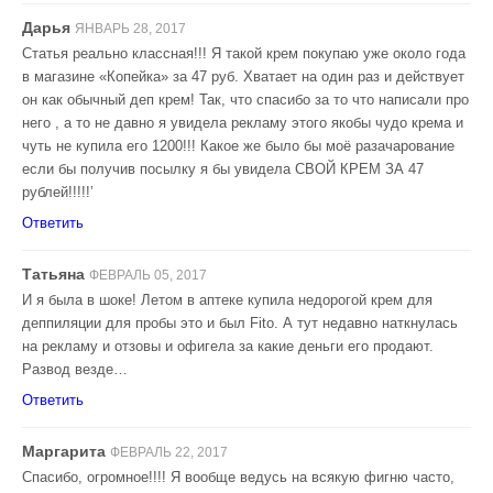
Дарья
ЯНВАРЬ 28, 2017
Статья реально классная!!! Я такой крем покупаю уже около года
в магазине «Копейка» за 47 руб. Хватает на один раз и действует
он как обычный деп крем! Так, что спасибо за то что написали про
него , а то не давно я увидела рекламу этого якобы чудо крема и
чуть не купила его 1200!!! Какое же было бы моё разачарование
если бы получив посылку я бы увидела СВОЙ КРЕМ ЗА 47
рублей!!!!!’
Ответить
Татьяна
ФЕВРАЛЬ 05, 2017
И я была в шоке! Летом в аптеке купила недорогой крем для
деппиляции для пробы это и был Fito. А тут недавно наткнулась
на рекламу и отзовы и офигела за какие деньги его продают.
Развод везде…
Ответить
Маргарита
ФЕВРАЛЬ 22, 2017
Спасибо, огромное!!!! Я вообще ведусь на всякую фигню часто,