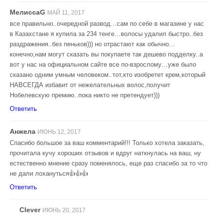
МелиссаG
МАЙ 11, 2017
все правильно..очередной развод…сам по себе в магазине у нас
в Казахстане я купила за 234 тенге…волосы удалил быстро..без
раздражения..без пеньков))) но отрастают как обычно…
конечно,нам могут сказать вы покупаете так дешево подделку..а
вот у нас на официальном сайте все по-взрослому…уже было
сказано одним умным человеком..тот,кто изобретет крем,который
НАВСЕГДА избавит от нежелательных волос,получит
Нобелевскую премию..пока никто не претендует)))
Ответить
Анжела
ИЮНЬ 12, 2017
Спасибо большое за ваш комментарий!!! Только хотела заказать,
прочитала кучу хороших отзывов и вдруг наткнулась на ваш, ну
естественно мнение сразу поменялось, еще раз спасибо за то что
не дали лохануться👍👍👍
Ответить
Clever
ИЮНЬ 20, 2017