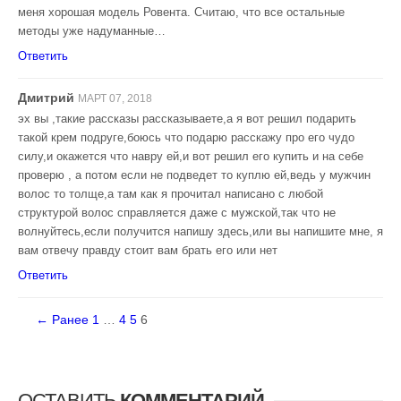
меня хорошая модель Ровента. Считаю, что все остальные
методы уже надуманные…
Ответить
Дмитрий
МАРТ 07, 2018
эх вы ,такие рассказы рассказываете,а я вот решил подарить
такой крем подруге,боюсь что подарю расскажу про его чудо
силу,и окажется что навру ей,и вот решил его купить и на себе
проверю , а потом если не подведет то куплю ей,ведь у мужчин
волос то толще,а там как я прочитал написано с любой
структурой волос справляется даже с мужской,так что не
волнуйтесь,если получится напишу здесь,или вы напишите мне, я
вам отвечу правду стоит вам брать его или нет
Ответить
← Ранее
1
…
4
5
6
ОСТАВИТЬ
КОММЕНТАРИЙ