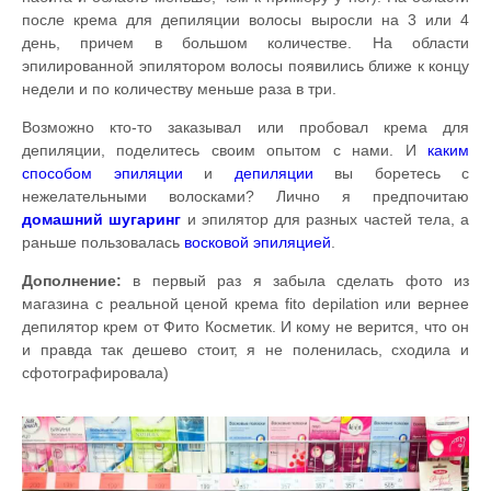
после крема для депиляции волосы выросли на 3 или 4
день, причем в большом количестве. На области
эпилированной эпилятором волосы появились ближе к концу
недели и по количеству меньше раза в три.
Возможно кто-то заказывал или пробовал крема для
депиляции, поделитесь своим опытом с нами. И
каким
способом эпиляции
и
депиляции
вы боретесь с
нежелательными волосками? Лично я предпочитаю
домашний
шугаринг
и эпилятор для разных частей тела, а
раньше пользовалась
восковой эпиляцией
.
Дополнение:
в первый раз я забыла сделать фото из
магазина с реальной ценой крема fito depilation или вернее
депилятор крем от Фито Косметик. И кому не верится, что он
и правда так дешево стоит, я не поленилась, сходила и
сфотографировала)