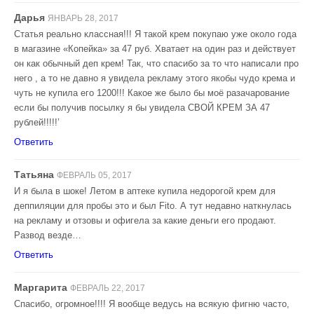
Дарья
ЯНВАРЬ 28, 2017
Статья реально классная!!! Я такой крем покупаю уже около года
в магазине «Копейка» за 47 руб. Хватает на один раз и действует
он как обычный деп крем! Так, что спасибо за то что написали про
него , а то не давно я увидела рекламу этого якобы чудо крема и
чуть не купила его 1200!!! Какое же было бы моё разачарование
если бы получив посылку я бы увидела СВОЙ КРЕМ ЗА 47
рублей!!!!!’
Ответить
Татьяна
ФЕВРАЛЬ 05, 2017
И я была в шоке! Летом в аптеке купила недорогой крем для
деппиляции для пробы это и был Fito. А тут недавно наткнулась
на рекламу и отзовы и офигела за какие деньги его продают.
Развод везде…
Ответить
Маргарита
ФЕВРАЛЬ 22, 2017
Спасибо, огромное!!!! Я вообще ведусь на всякую фигню часто,