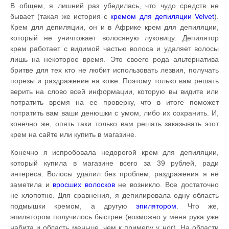
В общем, я лишний раз убедилась, что чудо средств не
бывает (такая же история с
кремом для депиляции Velvet
).
Крем для депиляции, он и в Африке крем для депиляции,
который не уничтожает волосяную луковицу. Депилятор
крем работает с видимой частью волоса и удаляет волосы
лишь на некоторое время. Это своего рода альтернатива
бритве для тех кто не любит использовать лезвия, получать
порезы и раздражение на коже. Поэтому только вам решать
верить на слово всей информации, которую вы видите или
потратить время на ее проверку, что в итоге поможет
потратить вам ваши денюшки с умом, либо их сохранить. И,
конечно же, опять таки только вам решать заказывать этот
крем на сайте или купить в магазине.
Конечно я испробовала недорогой крем для депиляции,
который купила в магазине всего за 39 рублей, ради
интереса. Волосы удалил без проблем, раздражения я не
заметила и
вросших волосков
не возникло. Все достаточно
не хлопотно. Для сравнения, я депилировала одну область
подмышки кремом, а другую
эпилятором
. Что же,
эпилятором получилось быстрее (возможно у меня рука уже
набита и область меньше, чем к примеру у ног). На области