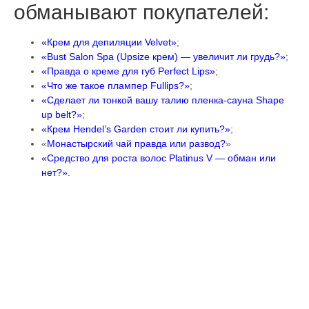
обманывают покупателей:
«Крем для депиляции Velvet»
;
«Bust Salon Spa (Upsize крем) — увеличит ли грудь?»
;
«Правда о креме для губ Perfect Lips»
;
«Что же такое плампер Fullips?»
;
«Сделает ли тонкой вашу талию пленка-сауна Shape
up belt?»
;
«Крем Hendel’s Garden стоит ли купить?»
;
«
Монастырский чай правда или развод?
»
«Средство для роста волос Platinus V — обман или
нет?»
.