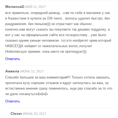
МелиссаG
МАЙ 11, 2017
все правильно..очередной развод…сам по себе в магазине у нас
в Казахстане я купила за 234 тенге…волосы удалил быстро..без
раздражения..без пеньков))) но отрастают как обычно…
конечно,нам могут сказать вы покупаете так дешево подделку..а
вот у нас на официальном сайте все по-взрослому…уже было
сказано одним умным человеком..тот,кто изобретет крем,который
НАВСЕГДА избавит от нежелательных волос,получит
Нобелевскую премию..пока никто не претендует)))
Ответить
Анжела
ИЮНЬ 12, 2017
Спасибо большое за ваш комментарий!!! Только хотела заказать,
прочитала кучу хороших отзывов и вдруг наткнулась на ваш, ну
естественно мнение сразу поменялось, еще раз спасибо за то что
не дали лохануться👍👍👍
Ответить
Clever
ИЮНЬ 20, 2017