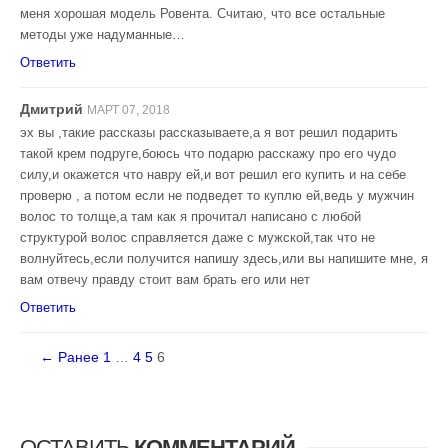
меня хорошая модель Ровента. Считаю, что все остальные
методы уже надуманные…
Ответить
Дмитрий
МАРТ 07, 2018
эх вы ,такие рассказы рассказываете,а я вот решил подарить
такой крем подруге,боюсь что подарю расскажу про его чудо
силу,и окажется что навру ей,и вот решил его купить и на себе
проверю , а потом если не подведет то куплю ей,ведь у мужчин
волос то толще,а там как я прочитал написано с любой
структурой волос справляется даже с мужской,так что не
волнуйтесь,если получится напишу здесь,или вы напишите мне, я
вам отвечу правду стоит вам брать его или нет
Ответить
← Ранее
1
…
4
5
6
ОСТАВИТЬ
КОММЕНТАРИЙ