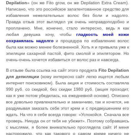
Depilation
» (он же Fito grow, он же Depilation Extra Cream).
Написано, что это российское запатентованное средство для
избавления нежелательных волос без боли и надолго.
Правда отзыв этот выглядел уж очень неправдоподобно и
проплачено. Мне, конечно, стало интересно, ведь я как
любая девушка хочу, чтобы
гладкость моей кожи
сохранялась надолго
и процедура по избавлению волос
была как можно менее болезненной. Хоть я и привыкла уже к
эпиляции сахарной пастой, фито смолой и эпилятором. Но
очень-очень хочется избавиться от волос раз и навсегда.
В отзыве была ссылка на сайт этого продукта
Fito Depilation
для депиляции
(кому интересно сайт легко ищется любым
интернет поисковиком). Была акция и стоимость составляла
990 руб. со скидкой, без скидки 1980 руб. (акция проходит,
как я уже потом убедилась, на ежедневной основе). Описано
все довольно привлекательно и заманчиво, так и хочется, не
раздумывая заказать себе этот крем и с предвкушением его
ждать. На что я себе всегда говорю: «Успокойся. Сначала все
проверь. Никуда он от тебя не убежит». Поэтому собравшись
с мыслями, я более внимательно проглядела сайт. И меня
насторожило, что как такового о самом креме ничего не